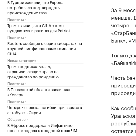
В Турции заявили, что Европа
потребовала подтверждать
За 9 меся
происхождение газа
меньше. Д
Политика
четыре – 
Трамп заявил, что США «тоже
нуждаются» в ракетах для Patriot
«СтарБан
Политика
Банк», «М
Reuters сообщил о серии кибератак на
крупнейшие финансовые компании
США
Только дв
Новая категория
«БайкалИн
Трамп подписал указы,
ограничивающие право на
Часть ба
гражданство по рождению
Политика
присоеди
В Пензенской области ввели план
присоеди
«Ковер»
Политика
Как сооб
Четыре человека погибли при взрыве в
автобусе в Сирии
Уральског
Общество
республик
В Африке поддержали Инфантино
остается 
после скандала с продажей прав ЧМ