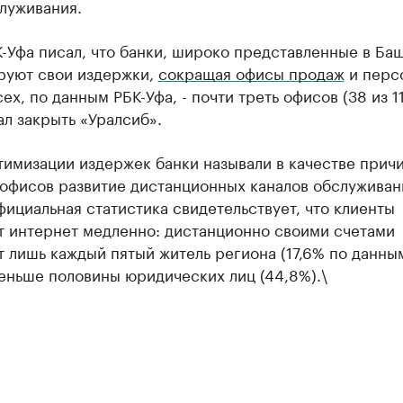
луживания.
-Уфа писал, что банки, широко представленные в Ба
руют свои издержки,
сокращая офисы продаж
и перс
ех, по данным РБК-Уфа, - почти треть офисов (38 из 1
л закрыть «Уралсиб».
тимизации издержек банки называли в качестве прич
 офисов развитие дистанционных каналов обслуживан
ициальная статистика свидетельствует, что клиенты
т интернет медленно: дистанционно своими счетами
 лишь каждый пятый житель региона (17,6% по данным
еньше половины юридических лиц (44,8%).\