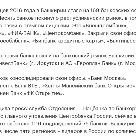
цев 2016 года в Башкирии стало на 169 банковских о
есять банков покинуло республиканский рынок, в то
в связи с отзывом лицензии. Это «Внешпромбанк»,
к», «ФИА-БАНК», «Центркомбанк». Закрыли свои офис
особлбанк», «Бинбанк кредитные карты», «Балтинвес
а новых банка вошли на банковский рынок Башкирии.
вестБанк» (г. Иркутск) и АО «Европлан Банк» (г. Мос
нков консолидировали свои офисы: «Банк Москвы»
нен к Банк ВТБ , «Ханты-Мансийский банк Открытие»
нен Банк «ФК Открытие».
щила пресс-служба Отделения — Нацбанка по Башкор
о главного управления Центробанка России, сейчас 
е работают 1116 подразделений 75 банков. Башкирия
в числе пяти регионов – лидеров в России по количес