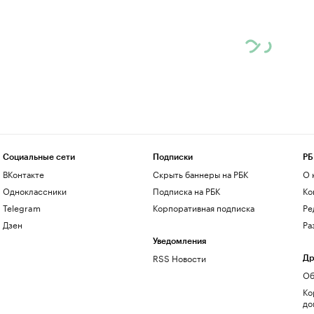
Социальные сети
Подписки
РБ
ВКонтакте
Скрыть баннеры на РБК
О 
Одноклассники
Подписка на РБК
Ко
Telegram
Корпоративная подписка
Ре
Дзен
Ра
Уведомления
RSS Новости
Др
Об
Ко
до