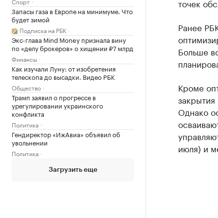
точек обс
Спорт
Запасы газа в Европе на минимуме. Что
будет зимой
Ранее РБК
Подписка на РБК
оптимизи
Экс-глава Mind Money признала вину
по «делу брокеров» о хищении ₽7 млрд
Больше вс
Финансы
планирова
Как изучали Луну: от изобретения
телескопа до высадки. Видео РБК
Кроме оп
Общество
Трамп заявил о прогрессе в
закрытия
урегулировании украинского
Однако оф
конфликта
осваиваю
Политика
Гендиректор «ИжАвиа» объявил об
управляют
увольнении
июля) и м
Политика
Загрузить еще