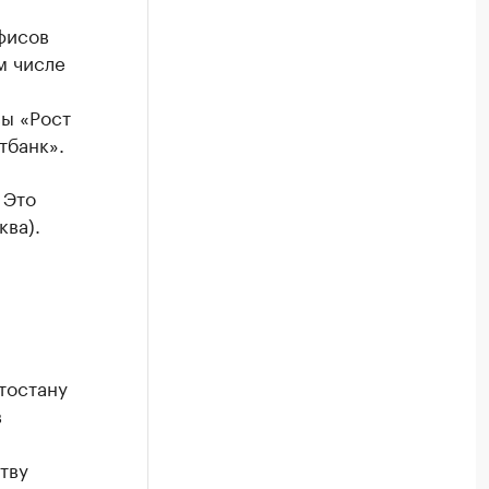
фисов
м числе
ы «Рост
тбанк».
 Это
ква).
тостану
в
тву