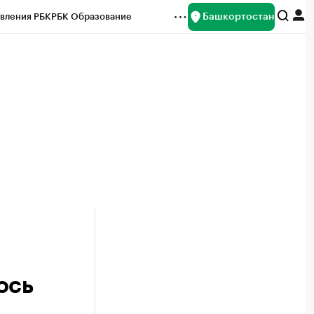
Башкортостан
вления РБК
РБК Образование
редитные рейтинги
Франшизы
Газета
ок наличной валюты
ось