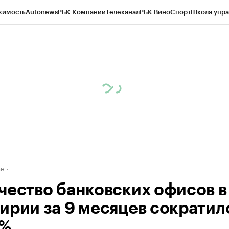
жимость
Autonews
РБК Компании
Телеканал
РБК Вино
Спорт
Школа упра
д
Стиль
Крипто
РБК Бизнес-среда
Дискуссионный клуб
Исследования
К
рагентов
Политика
Экономика
Бизнес
Технологии и медиа
Финансы
Рын
ан
чество банковских офисов в
ирии за 9 месяцев сократил
3%