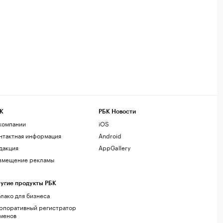
К
РБК Новости
компании
iOS
нтактная информация
Android
дакция
AppGallery
змещение рекламы
угие продукты РБК
лако для бизнеса
рпоративный регистратор
менов