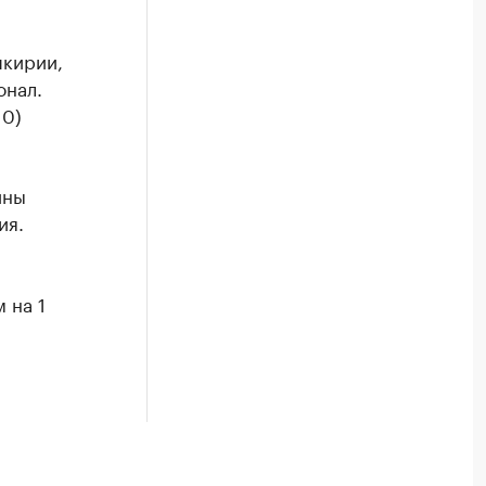
шкирии,
онал.
10)
ины
ия.
 на 1