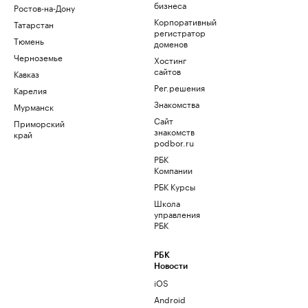
бизнеса
Ростов-на-Дону
Корпоративный
Татарстан
регистратор
Тюмень
доменов
Черноземье
Хостинг
сайтов
Кавказ
Рег.решения
Карелия
Знакомства
Мурманск
Сайт
Приморский
знакомств
край
podbor.ru
РБК
Компании
РБК Курсы
Школа
управления
РБК
РБК
Новости
iOS
Android