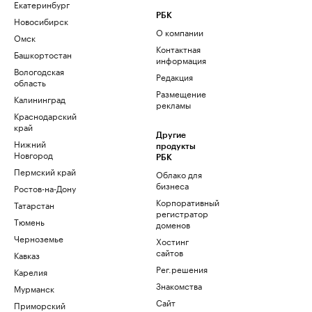
Екатеринбург
РБК
Новосибирск
О компании
Омск
Контактная
Башкортостан
информация
Вологодская
Редакция
область
Размещение
Калининград
рекламы
Краснодарский
край
Другие
Нижний
продукты
Новгород
РБК
Пермский край
Облако для
бизнеса
Ростов-на-Дону
Корпоративный
Татарстан
регистратор
Тюмень
доменов
Черноземье
Хостинг
сайтов
Кавказ
Рег.решения
Карелия
Знакомства
Мурманск
Сайт
Приморский