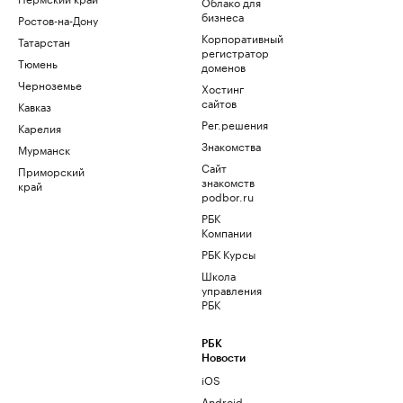
Облако для
бизнеса
Ростов-на-Дону
Корпоративный
Татарстан
регистратор
Тюмень
доменов
Черноземье
Хостинг
сайтов
Кавказ
Рег.решения
Карелия
Знакомства
Мурманск
Сайт
Приморский
знакомств
край
podbor.ru
РБК
Компании
РБК Курсы
Школа
управления
РБК
РБК
Новости
iOS
Android