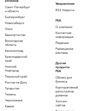
регионов
Уведомления
Санкт-Петербург
RSS Новости
и область
Екатеринбург
РБК
Новосибирск
О компании
Омск
Контактная
Башкортостан
информация
Вологодская
Редакция
область
Размещение
Калининград
рекламы
Краснодарский
край
Другие
Нижний
продукты
Новгород
РБК
Пермский край
Облако для
бизнеса
Ростов-на-Дону
Корпоративный
Татарстан
регистратор
Тюмень
доменов
Черноземье
Хостинг
сайтов
Кавказ
Рег.решения