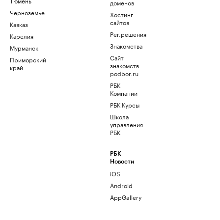
Тюмень
доменов
Черноземье
Хостинг
сайтов
Кавказ
Рег.решения
Карелия
Знакомства
Мурманск
Сайт
Приморский
знакомств
край
podbor.ru
РБК
Компании
РБК Курсы
Школа
управления
РБК
РБК
Новости
iOS
Android
AppGallery