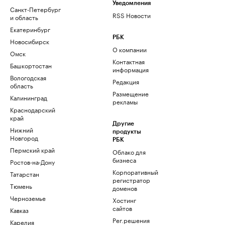
Уведомления
Санкт-Петербург
RSS Новости
и область
Екатеринбург
РБК
Новосибирск
О компании
Омск
Контактная
Башкортостан
информация
Вологодская
Редакция
область
Размещение
Калининград
рекламы
Краснодарский
край
Другие
Нижний
продукты
Новгород
РБК
Пермский край
Облако для
бизнеса
Ростов-на-Дону
Корпоративный
Татарстан
регистратор
Тюмень
доменов
Черноземье
Хостинг
сайтов
Кавказ
Рег.решения
Карелия