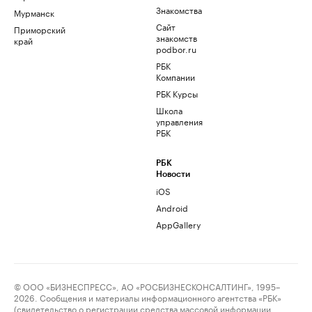
Знакомства
Мурманск
Сайт
Приморский
знакомств
край
podbor.ru
РБК
Компании
РБК Курсы
Школа
управления
РБК
РБК
Новости
iOS
Android
AppGallery
© ООО «БИЗНЕСПРЕСС», АО «РОСБИЗНЕСКОНСАЛТИНГ», 1995–
2026. Сообщения и материалы информационного агентства «РБК»
(свидетельство о регистрации средства массовой информации