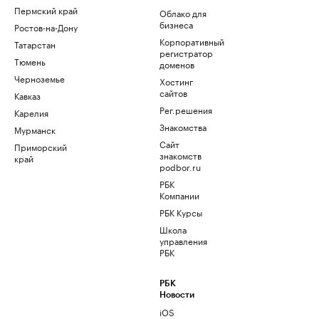
Пермский край
Облако для
бизнеса
Ростов-на-Дону
Корпоративный
Татарстан
регистратор
Тюмень
доменов
Черноземье
Хостинг
сайтов
Кавказ
Рег.решения
Карелия
Знакомства
Мурманск
Сайт
Приморский
знакомств
край
podbor.ru
РБК
Компании
РБК Курсы
Школа
управления
РБК
РБК
Новости
iOS