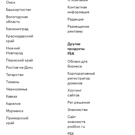
Омск
Контактная
Башкортостан
информация
Вологодская
Редакция
область
Размещение
Калининград
рекламы
Краснодарский
край
Другие
Нижний
продукты
Новгород
РБК
Пермский край
Облако для
бизнеса
Ростов-на-Дону
Корпоративный
Татарстан
регистратор
Тюмень
доменов
Черноземье
Хостинг
сайтов
Кавказ
Рег.решения
Карелия
Знакомства
Мурманск
Сайт
Приморский
знакомств
край
podbor.ru
РБК