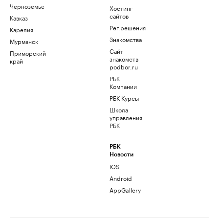
Черноземье
Хостинг
сайтов
Кавказ
Рег.решения
Карелия
Знакомства
Мурманск
Сайт
Приморский
знакомств
край
podbor.ru
РБК
Компании
РБК Курсы
Школа
управления
РБК
РБК
Новости
iOS
Android
AppGallery