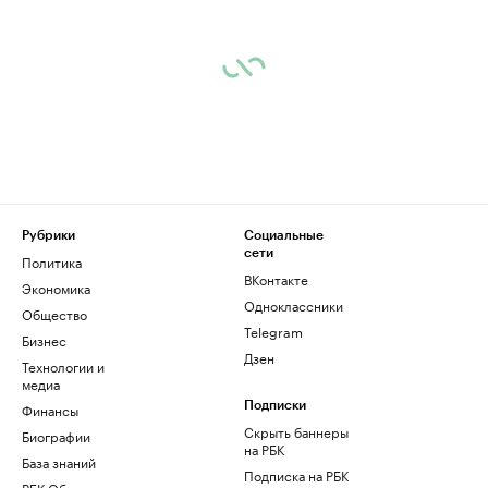
Рубрики
Социальные
сети
Политика
ВКонтакте
Экономика
Одноклассники
Общество
Telegram
Бизнес
Дзен
Технологии и
медиа
Финансы
Подписки
Скрыть баннеры
Биографии
на РБК
База знаний
Подписка на РБК
РБК Образование