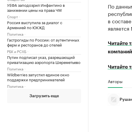
УЕФА заподозрил Инфантино в
По данным
занижении цены на права ЧМ
республи
Спорт
в составе
Россия выступила за диалог с
является
Арменией по ЮКЖД
Политика
Гастрогиды по России: от аутентичных
Читайте 
ферм и ресторанов до отелей
РБК и РСХБ
компаний
Путин подписал указ, разрешающий
приватизацию аэропорта Шереметьево
Читайте 
Политика
Wildberries запустил единое окно
поддержки предпринимателей
Авторы
Политика
Загрузить еще
Рушан