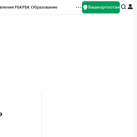
Башкортостан
вления РБК
РБК Образование
редитные рейтинги
Франшизы
Газета
ок наличной валюты
»