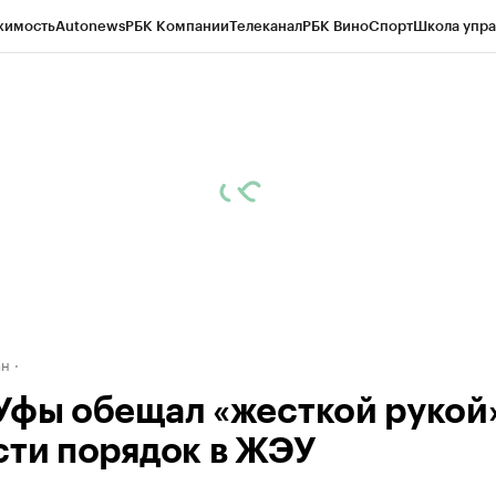
жимость
Autonews
РБК Компании
Телеканал
РБК Вино
Спорт
Школа упра
д
Стиль
Крипто
РБК Бизнес-среда
Дискуссионный клуб
Исследования
К
рагентов
Политика
Экономика
Бизнес
Технологии и медиа
Финансы
Рын
ан
Уфы обещал «жесткой рукой
сти порядок в ЖЭУ