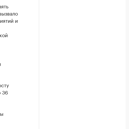
зять
вызвало
иятий и
кой
и
осту
о 36
ны