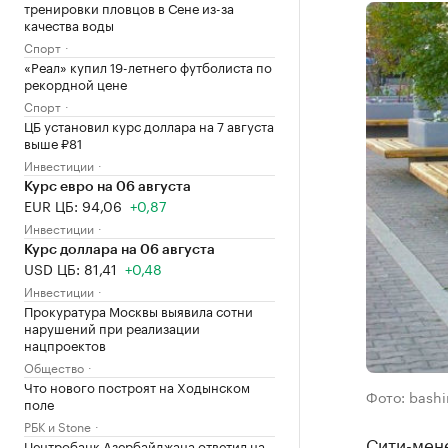
тренировки пловцов в Сене из-за
качества воды
Спорт
«Реал» купил 19-летнего футболиста по
рекордной цене
Спорт
ЦБ установил курс доллара на 7 августа
выше ₽81
Инвестиции
Курс евро на 06 августа
EUR ЦБ: 94,06
+0,87
Инвестиции
Курс доллара на 06 августа
USD ЦБ: 81,41
+0,48
Инвестиции
Прокуратура Москвы выявила сотни
нарушений при реализации
нацпроектов
Общество
Что нового построят на Ходынском
Фото: bashi
поле
РБК и Stone
Сити-мен
Центробанк Азербайджана ответил на