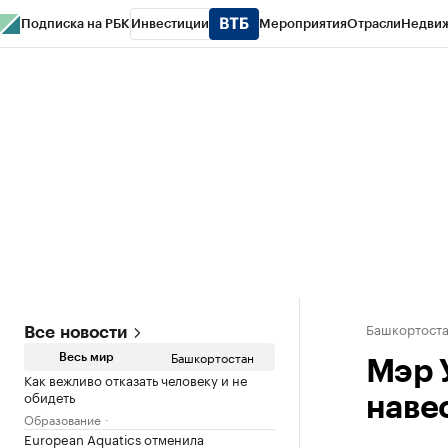
Подписка на РБК
Инвестиции
Мероприятия
Отрасли
Недви
РБК Курсы
РБК Life
Тренды
Визионеры
Национальные проекты
Горо
Спецпроекты СПб
Конференции СПб
Спецпроекты
Проверка конт
Башкортост
Все новости
Башкортостан
Весь мир
Мэр 
Как вежливо отказать человеку и не
обидеть
наве
Образование
European Aquatics отменила