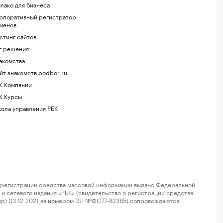
лако для бизнеса
рпоративный регистратор
менов
стинг сайтов
г.решения
акомства
йт знакомств podbor.ru
К Компании
К Курсы
ола управления РБК
регистрации средства массовой информации выдано Федеральной
и сетевого издания «РБК» (свидетельство о регистрации средства
ор) 03.12.2021 за номером ЭЛ №ФС77-82385) сопровождаются