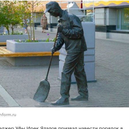
nform.ru
еджер Уфы Ирек Ялалов призвал навести порядок в