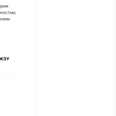
ории
ностью,
телем
 ЖЭУ