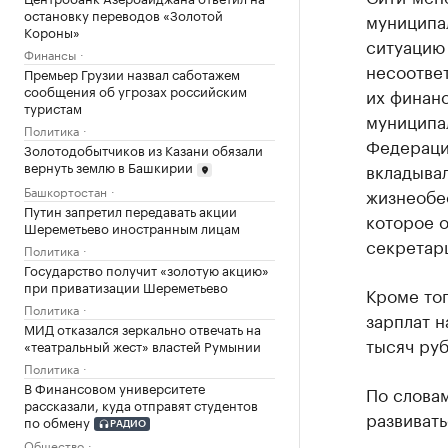
остановку переводов «Золотой
муниципал
Короны»
ситуацию 
Финансы
несоотве
Премьер Грузии назвал саботажем
сообщения об угрозах российским
их финан
туристам
муниципа
Политика
Федерации
Золотодобытчиков из Казани обязали
вернуть землю в Башкирии
вкладывал
Башкортостан
жизнеобес
Путин запретил передавать акции
которое 
Шереметьево иностранным лицам
секретар
Политика
Государство получит «золотую акцию»
при приватизации Шереметьево
Кроме тог
Политика
зарплат н
МИД отказался зеркально отвечать на
тысяч руб
«театральный жест» властей Румынии
Политика
В Финансовом университете
По слова
рассказали, куда отправят студентов
развивать
по обмену
РАДИО
Общество