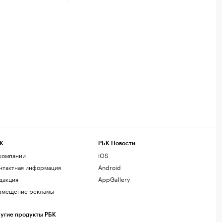
К
РБК Новости
компании
iOS
нтактная информация
Android
дакция
AppGallery
змещение рекламы
угие продукты РБК