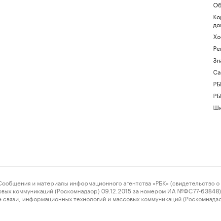
Об
Ко
до
Хо
Ре
Зн
Са
РБ
РБ
Шк
ения и материалы информационного агентства «РБК» (свидетельство о 
овых коммуникаций (Роскомнадзор) 09.12.2015 за номером ИА №ФС77-63848) 
 связи, информационных технологий и массовых коммуникаций (Роскомнадз