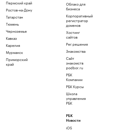
Пермский край
Облако для
бизнеса
Ростов-на-Дону
Корпоративный
Татарстан
регистратор
Тюмень
доменов
Черноземье
Хостинг
сайтов
Кавказ
Рег.решения
Карелия
Знакомства
Мурманск
Сайт
Приморский
знакомств
край
podbor.ru
РБК
Компании
РБК Курсы
Школа
управления
РБК
РБК
Новости
iOS