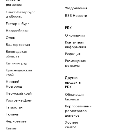
Новости
регионов
Уведомления
Санкт-Петербург
RSS Новости
и область
Екатеринбург
РБК
Новосибирск
О компании
Омск
Контактная
Башкортостан
информация
Вологодская
Редакция
область
Размещение
Калининград
рекламы
Краснодарский
край
Другие
Нижний
продукты
Новгород
РБК
Пермский край
Облако для
бизнеса
Ростов-на-Дону
Корпоративный
Татарстан
регистратор
Тюмень
доменов
Черноземье
Хостинг
сайтов
Кавказ