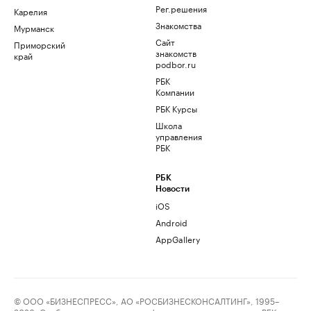
Рег.решения
Карелия
Знакомства
Мурманск
Сайт
Приморский
знакомств
край
podbor.ru
РБК
Компании
РБК Курсы
Школа
управления
РБК
РБК
Новости
iOS
Android
AppGallery
© ООО «БИЗНЕСПРЕСС», АО «РОСБИЗНЕСКОНСАЛТИНГ», 1995–