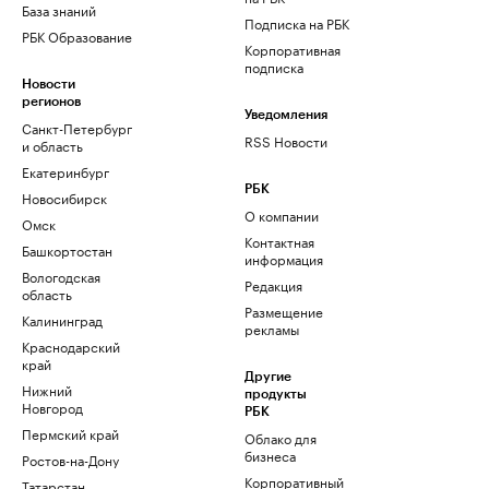
База знаний
Подписка на РБК
РБК Образование
Корпоративная
подписка
Новости
регионов
Уведомления
Санкт-Петербург
RSS Новости
и область
Екатеринбург
РБК
Новосибирск
О компании
Омск
Контактная
Башкортостан
информация
Вологодская
Редакция
область
Размещение
Калининград
рекламы
Краснодарский
край
Другие
Нижний
продукты
Новгород
РБК
Пермский край
Облако для
бизнеса
Ростов-на-Дону
Корпоративный
Татарстан