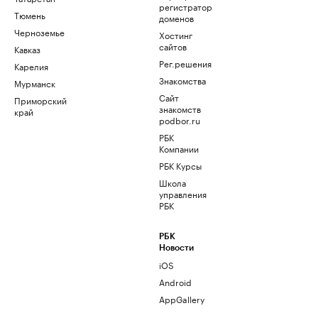
регистратор
Тюмень
доменов
Черноземье
Хостинг
сайтов
Кавказ
Рег.решения
Карелия
Знакомства
Мурманск
Сайт
Приморский
знакомств
край
podbor.ru
РБК
Компании
РБК Курсы
Школа
управления
РБК
РБК
Новости
iOS
Android
AppGallery