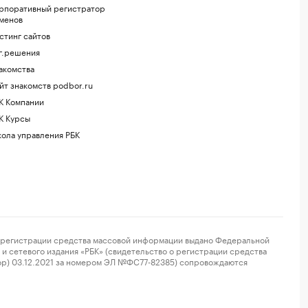
рпоративный регистратор
менов
стинг сайтов
г.решения
акомства
йт знакомств podbor.ru
К Компании
К Курсы
ола управления РБК
регистрации средства массовой информации выдано Федеральной
и сетевого издания «РБК» (свидетельство о регистрации средства
ор) 03.12.2021 за номером ЭЛ №ФС77-82385) сопровождаются