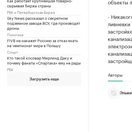
Как работает крупнейшая товарно-
объекты 
сырьевая биржа страны
РБК и Петербургская Биржа
- Никаког
Sky News рассказал о секретном
подземном заводе ВСУ, где производят
ливневки 
дроны
застройке
Политика
канализац
FIVB не накажет Россию за отказ ехать
электроэн
на чемпионат мира в Польшу
Спорт
канализац
Кто такой косовар Мирлинд Даку и
застройщи
почему фанаты «Спартака» ему не рады
РБК
Авторы
Загрузить еще
Эльви