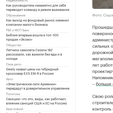
Как руководитель незаметно для себя
переводит команду в режим выживания
Фото: Соцсе
Образование
Как выход на фондовый рынок изменил
компании малого бизнеса
Прошедши
РБК и МСП Банк
поверхнос
Библия впервые вошла в топ-100
администр
продаж «Эксмо»
Общество
сильных о
Летчики самолета Cessna 182
дорожной
рассказали, как выжили без еды и в
мегаполи
холоде
лет рабо
Свое дело
Geely назвал цены на гибридный
проектир
кроссовер EX5 EM-R в России
Напомним
Авто
–
больше 
«Электрические сети Армении»
передадут в доверительное управление
Политика
Свою роль
Санкции: что это, виды, как работают,
строитель
влияние санкций США и ЕС на Россию
контроль 
База знаний