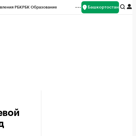
Башкортостан
вления РБК
РБК Образование
редитные рейтинги
Франшизы
Газета
ок наличной валюты
евой
д