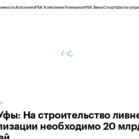
жимость
Autonews
РБК Компании
Телеканал
РБК Вино
Спорт
Школа упра
д
Стиль
Крипто
РБК Бизнес-среда
Дискуссионный клуб
Исследования
К
рагентов
Политика
Экономика
Бизнес
Технологии и медиа
Финансы
Рын
ан
Уфы: На строительство ливн
лизации необходимо 20 млр
ей