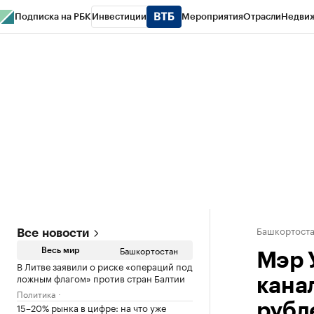
Подписка на РБК
Инвестиции
Мероприятия
Отрасли
Недви
РБК Курсы
РБК Life
Тренды
Визионеры
Национальные проекты
Горо
Спецпроекты СПб
Конференции СПб
Спецпроекты
Проверка конт
Башкортост
Все новости
Башкортостан
Весь мир
Мэр 
В Литве заявили о риске «операций под
ложным флагом» против стран Балтии
кана
Политика
15–20% рынка в цифре: на что уже
рубл