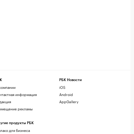
К
РБК Новости
компании
iOS
нтактная информация
Android
дакция
AppGallery
змещение рекламы
угие продукты РБК
лако для бизнеса