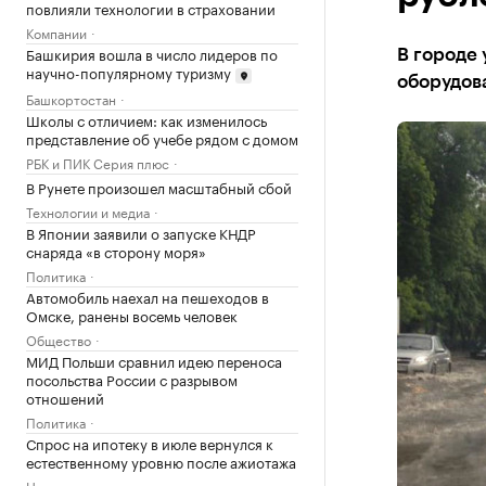
повлияли технологии в страховании
Компании
Башкирия вошла в число лидеров по
В городе 
научно-популярному туризму
оборудов
Башкортостан
Школы с отличием: как изменилось
представление об учебе рядом с домом
РБК и ПИК Серия плюс
В Рунете произошел масштабный сбой
Технологии и медиа
В Японии заявили о запуске КНДР
снаряда «в сторону моря»
Политика
Автомобиль наехал на пешеходов в
Омске, ранены восемь человек
Общество
МИД Польши сравнил идею переноса
посольства России с разрывом
отношений
Политика
Спрос на ипотеку в июле вернулся к
естественному уровню после ажиотажа
Недвижимость