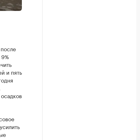
 после
ь 9%
чить
й и пять
годня
.
 осадков
совое
усилить
вые