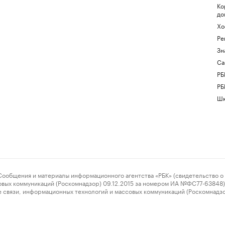
Ко
до
Хо
Ре
Зн
Са
РБ
РБ
Шк
ения и материалы информационного агентства «РБК» (свидетельство о 
овых коммуникаций (Роскомнадзор) 09.12.2015 за номером ИА №ФС77-63848) 
 связи, информационных технологий и массовых коммуникаций (Роскомнадз