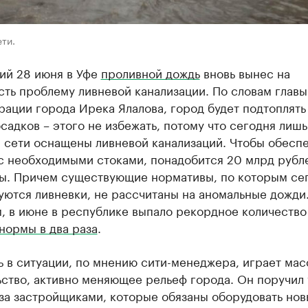
ти.
й 28 июня в Уфе
проливной дождь
вновь вынес на
ть проблему ливневой канализации. По словам главы
ации города Ирека Ялалова, город будет подтоплять
садков – этого не избежать, потому что сегодня лиш
 сети оснащены ливневой канализаций. Чтобы обеспе
с необходимыми стоками, понадобится 20 млрд рубле
ты. Причем существующие нормативы, по которым се
уются ливневки, не рассчитаны на аномальные дожди
, в июне в республике выпало рекордное количество
нормы в два раза
.
 в ситуации, по мнению сити-менеджера, играет мас
ство, активно меняющее рельеф города. Он поручил 
за застройщиками, которые обязаны оборудовать но