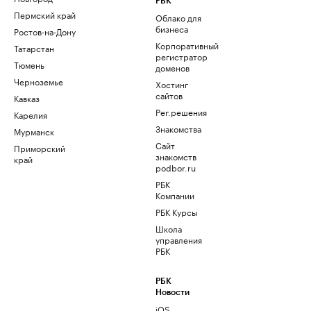
РБК
Пермский край
Облако для
бизнеса
Ростов-на-Дону
Корпоративный
Татарстан
регистратор
Тюмень
доменов
Черноземье
Хостинг
сайтов
Кавказ
Рег.решения
Карелия
Знакомства
Мурманск
Сайт
Приморский
знакомств
край
podbor.ru
РБК
Компании
РБК Курсы
Школа
управления
РБК
РБК
Новости
iOS