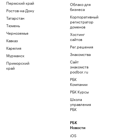
Пермский край
Облако для
бизнеса
Ростов-на-Дону
Корпоративный
Татарстан
регистратор
Тюмень
доменов
Черноземье
Хостинг
сайтов
Кавказ
Рег.решения
Карелия
Знакомства
Мурманск
Сайт
Приморский
знакомств
край
podbor.ru
РБК
Компании
РБК Курсы
Школа
управления
РБК
РБК
Новости
iOS