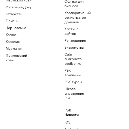
Облако для
бизнеса
Ростов-на-Дону
Корпоративный
Татарстан
регистратор
Тюмень
доменов
Черноземье
Хостинг
сайтов
Кавказ
Рег.решения
Карелия
Знакомства
Мурманск
Сайт
Приморский
знакомств
край
podbor.ru
РБК
Компании
РБК Курсы
Школа
управления
РБК
РБК
Новости
iOS
Android