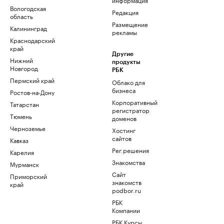
Вологодская
Редакция
область
Размещение
Калининград
рекламы
Краснодарский
край
Другие
Нижний
продукты
Новгород
РБК
Пермский край
Облако для
бизнеса
Ростов-на-Дону
Корпоративный
Татарстан
регистратор
Тюмень
доменов
Черноземье
Хостинг
сайтов
Кавказ
Рег.решения
Карелия
Знакомства
Мурманск
Сайт
Приморский
знакомств
край
podbor.ru
РБК
Компании
РБК Курсы