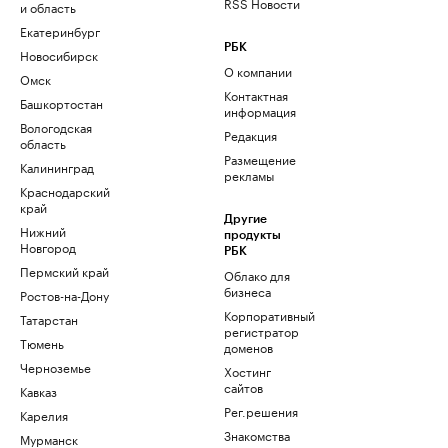
RSS Новости
и область
Екатеринбург
РБК
Новосибирск
О компании
Омск
Контактная
Башкортостан
информация
Вологодская
Редакция
область
Размещение
Калининград
рекламы
Краснодарский
край
Другие
Нижний
продукты
Новгород
РБК
Пермский край
Облако для
бизнеса
Ростов-на-Дону
Корпоративный
Татарстан
регистратор
Тюмень
доменов
Черноземье
Хостинг
сайтов
Кавказ
Рег.решения
Карелия
Знакомства
Мурманск