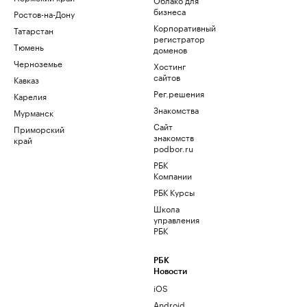
бизнеса
Ростов-на-Дону
Корпоративный
Татарстан
регистратор
Тюмень
доменов
Черноземье
Хостинг
сайтов
Кавказ
Рег.решения
Карелия
Знакомства
Мурманск
Сайт
Приморский
знакомств
край
podbor.ru
РБК
Компании
РБК Курсы
Школа
управления
РБК
РБК
Новости
iOS
Android