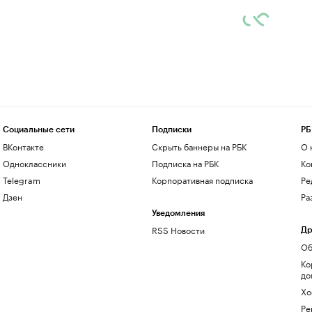
Социальные сети
Подписки
РБ
ВКонтакте
Скрыть баннеры на РБК
О 
Одноклассники
Подписка на РБК
Ко
Telegram
Корпоративная подписка
Ре
Дзен
Ра
Уведомления
RSS Новости
Др
Об
Ко
до
Хо
Ре