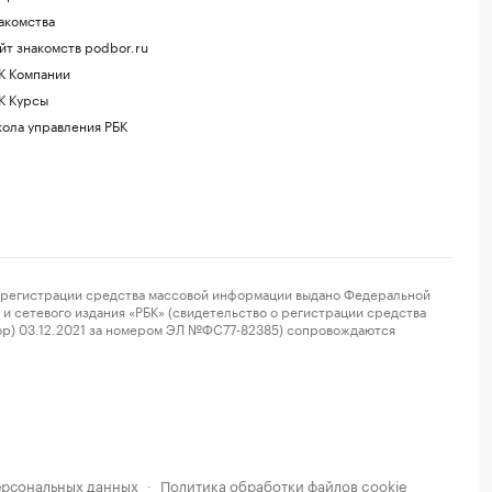
акомства
йт знакомств podbor.ru
К Компании
К Курсы
ола управления РБК
регистрации средства массовой информации выдано Федеральной
и сетевого издания «РБК» (свидетельство о регистрации средства
ор) 03.12.2021 за номером ЭЛ №ФС77-82385) сопровождаются
ерсональных данных
Политика обработки файлов cookie
·