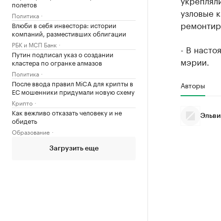
укреплял
полетов
узловые 
Политика
ремонтир
Влюби в себя инвестора: истории
компаний, разместивших облигации
РБК и МСП Банк
- В насто
Путин подписал указ о создании
мэрии.
кластера по огранке алмазов
Политика
После ввода правил MiCA для крипты в
Авторы
ЕС мошенники придумали новую схему
Крипто
Как вежливо отказать человеку и не
Эльви
обидеть
Образование
Загрузить еще