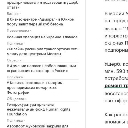
предпринимателям подтвердить ущерб
от атак
В мэрии 
Бизнес
В бизнес-центре «Адмирал» в Южном
на город 
порту залит первый куб бетона
выпало 11
Пресс-релиз
инфрастру
Военная операция на Украине. Главное
склонах П
Политика
«Билайн» расширил транспортную сеть
подпорные
между дата-центрами Москвы
Отрасли
Ущерб, ко
В Армении назвали необоснованными
млн. 593 
ограничения на экспорт в Россию
Политика
потребова
У Колизея раскопали «казармы
ремонт т
древнеримских пожарных».
Фотографии
восстано
Общество
светофорн
Генпрокуратура признала
нежелательным фонд Human Rights
Как расск
Foundation
Политика
аномальн
Аэропорт Жуковский закрыли для