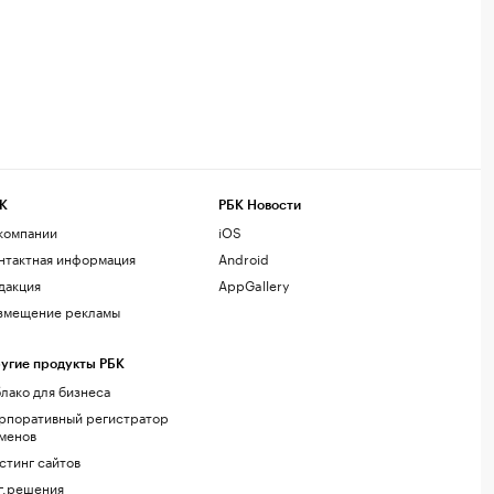
К
РБК Новости
компании
iOS
нтактная информация
Android
дакция
AppGallery
змещение рекламы
угие продукты РБК
лако для бизнеса
рпоративный регистратор
менов
стинг сайтов
г.решения