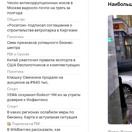
Число антикоррупционных исков в
Наибольша
Москве выросло почти на треть за
полгода
Общество
«Росатом» подписал соглашение о
строительстве ветропарка в Киргизии
Политика
Семь признаков успешного бизнес-
центра
РБК и Upside
Китай ужесточил правила экспорта в
США беспилотников и комплектующих
Политика
Клюшку Овечкина продали на
аукционе за ₽940 тыс.
Спорт
УЕФА сохранил бойкот ЧМ из-за утраты
доверия к Инфантино
Спорт
В каких регионах ослабили меры по
бензину. Карта и актуальная ситуация
Подписка на РБК
В Wildberries рассказали, как
Фото: Вале