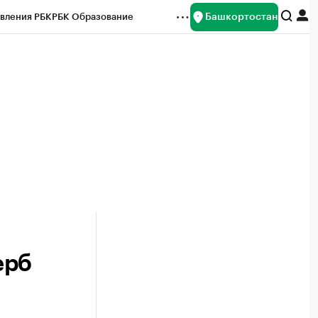
Башкортостан
вления РБК
РБК Образование
редитные рейтинги
Франшизы
Газета
ок наличной валюты
ерб