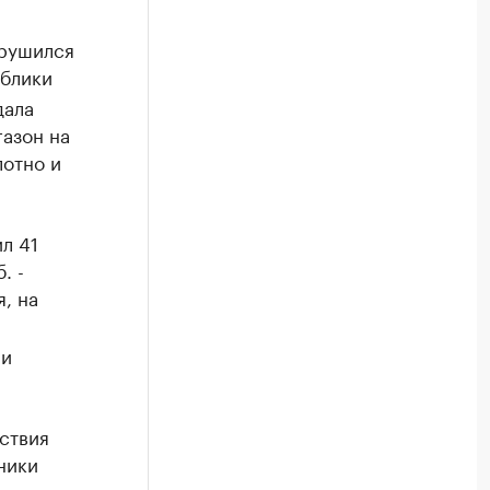
брушился
ублики
дала
газон на
лотно и
л 41
. -
, на
 и
ствия
ники