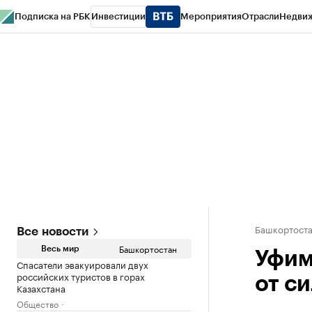
Подписка на РБК
Инвестиции
Мероприятия
Отрасли
Недви
РБК Курсы
РБК Life
Тренды
Визионеры
Национальные проекты
Горо
Спецпроекты СПб
Конференции СПб
Спецпроекты
Проверка конт
Башкортост
Все новости
Башкортостан
Весь мир
Уфим
Спасатели эвакуировали двух
российских туристов в горах
от с
Казахстана
Общество