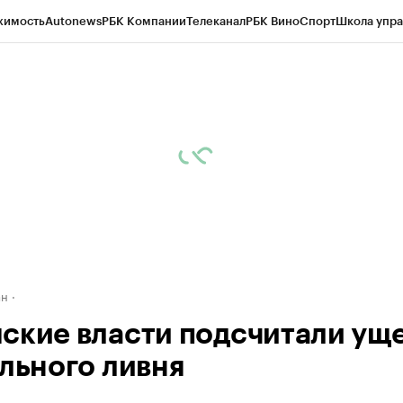
жимость
Autonews
РБК Компании
Телеканал
РБК Вино
Спорт
Школа упра
д
Стиль
Крипто
РБК Бизнес-среда
Дискуссионный клуб
Исследования
К
рагентов
Политика
Экономика
Бизнес
Технологии и медиа
Финансы
Рын
ан
ские власти подсчитали ущ
ильного ливня