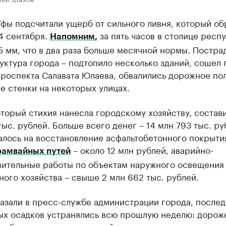
Уфы подсчитали ущерб от сильного ливня, который о
4 сентября.
за пять часов в столице респ
Напомним,
5 мм, что в два раза больше месячной нормы. Постра
ктура города – подтопило несколько зданий, сошел 
роспекта Салавата Юлаева, обвалились дорожное по
 стенки на некоторых улицах.
торый стихия нанесла городскому хозяйству, состави
тыс. рублей. Больше всего денег – 14 млн 793 тыс. руб
лось на восстановление асфальтобетонного покрытия
– около 12 млн рублей, аварийно-
рамвайных путей
вительные работы по объектам наружного освещения
ого хозяйства – свыше 2 млн 662 тыс. рублей.
азали в пресс-службе администрации города, послед
ых осадков устранялись всю прошлую неделю: дорож