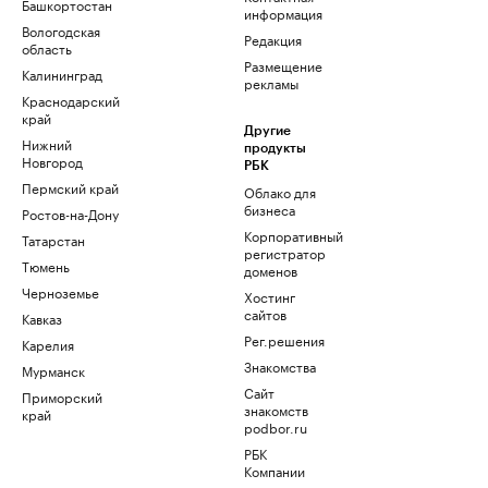
Башкортостан
информация
Вологодская
Редакция
область
Размещение
Калининград
рекламы
Краснодарский
край
Другие
Нижний
продукты
Новгород
РБК
Пермский край
Облако для
бизнеса
Ростов-на-Дону
Корпоративный
Татарстан
регистратор
Тюмень
доменов
Черноземье
Хостинг
сайтов
Кавказ
Рег.решения
Карелия
Знакомства
Мурманск
Сайт
Приморский
знакомств
край
podbor.ru
РБК
Компании