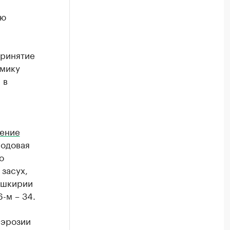
ую
принятие
омику
 в
нение
годовая
о
засух,
Башкирии
6-м – 34.
 эрозии