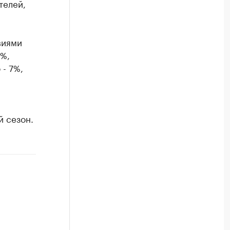
телей,
виями
5%,
 - 7%,
й сезон.