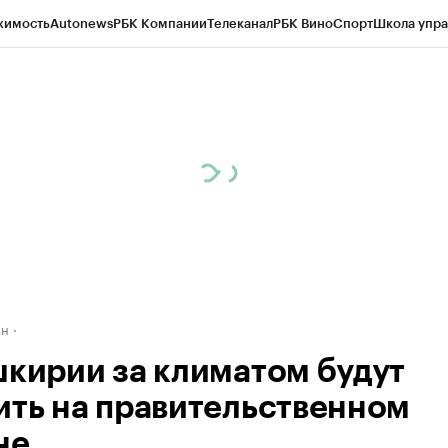
жимость
Autonews
РБК Компании
Телеканал
РБК Вино
Спорт
Школа упра
д
Стиль
Крипто
РБК Бизнес-среда
Дискуссионный клуб
Исследования
К
рагентов
Политика
Экономика
Бизнес
Технологии и медиа
Финансы
Рын
ан
шкирии за климатом будут
ить на правительственном
не