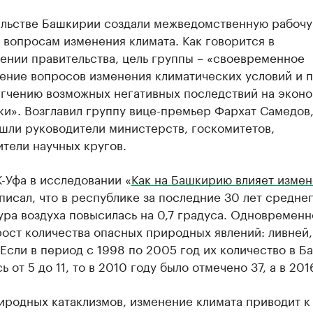
ельстве Башкирии создали межведомственную рабоч
 вопросам изменения климата. Как говорится в
ении правительства, цель группы – «своевременное
ение вопросов изменения климатических условий и 
ягчению возможных негативных последствий на экон
и». Возглавил группу вице-премьер Фархат Самедов,
шли руководители министерств, госкомитетов,
тели научных кругов.
-Уфа в исследовании «
Как на Башкирию влияет изме
 писал, что в республике за последние 30 лет средне
ра воздуха повысилась на 0,7 градуса. Одновременн
ост количества опасных природных явлений: ливней, 
Если в период с 1998 по 2005 год их количество в 
ь от 5 до 11, то в 2010 году было отмечено 37, а в 201
иродных катаклизмов, изменение климата приводит к