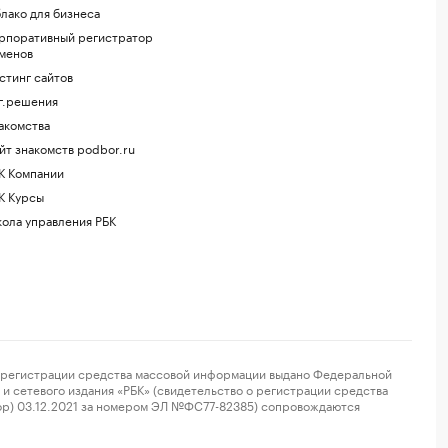
лако для бизнеса
рпоративный регистратор
менов
стинг сайтов
г.решения
акомства
йт знакомств podbor.ru
К Компании
К Курсы
ола управления РБК
регистрации средства массовой информации выдано Федеральной
и сетевого издания «РБК» (свидетельство о регистрации средства
ор) 03.12.2021 за номером ЭЛ №ФС77-82385) сопровождаются