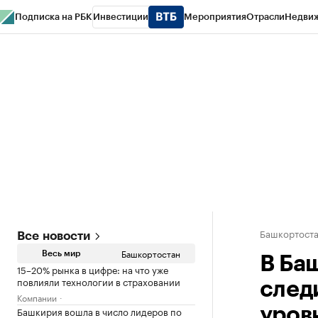
Подписка на РБК
Инвестиции
Мероприятия
Отрасли
Недви
РБК Курсы
РБК Life
Тренды
Визионеры
Национальные проекты
Горо
Спецпроекты СПб
Конференции СПб
Спецпроекты
Проверка конт
Башкортост
Все новости
Башкортостан
Весь мир
В Ба
15–20% рынка в цифре: на что уже
повлияли технологии в страховании
след
Компании
Башкирия вошла в число лидеров по
уров