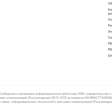
Об
Ко
до
Хо
Ре
Зн
Са
РБ
РБ
Шк
ения и материалы информационного агентства «РБК» (свидетельство о 
овых коммуникаций (Роскомнадзор) 09.12.2015 за номером ИА №ФС77-63848) 
 связи, информационных технологий и массовых коммуникаций (Роскомнадз