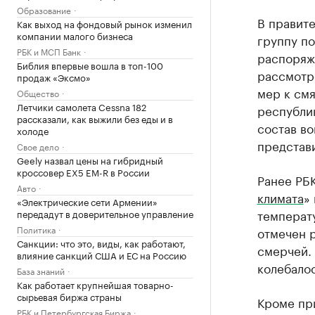
Образование
В правит
Как выход на фондовый рынок изменил
компании малого бизнеса
группу по
РБК и МСП Банк
распоряж
Библия впервые вошла в топ-100
рассмотр
продаж «Эксмо»
мер к см
Общество
Летчики самолета Cessna 182
республик
рассказали, как выжили без еды и в
состав во
холоде
представи
Свое дело
Geely назвал цены на гибридный
кроссовер EX5 EM-R в России
Ранее РБК
Авто
климата
»
«Электрические сети Армении»
температу
передадут в доверительное управление
Политика
отмечен р
Санкции: что это, виды, как работают,
смерчей. 
влияние санкций США и ЕС на Россию
колебалос
База знаний
Как работает крупнейшая товарно-
сырьевая биржа страны
Кроме пр
РБК и Петербургская Биржа