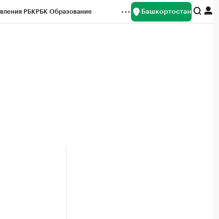
Башкортостан
вления РБК
РБК Образование
редитные рейтинги
Франшизы
Газета
ок наличной валюты