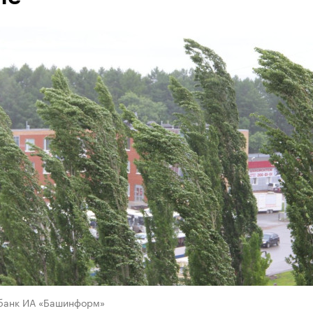
банк ИА «Башинформ»