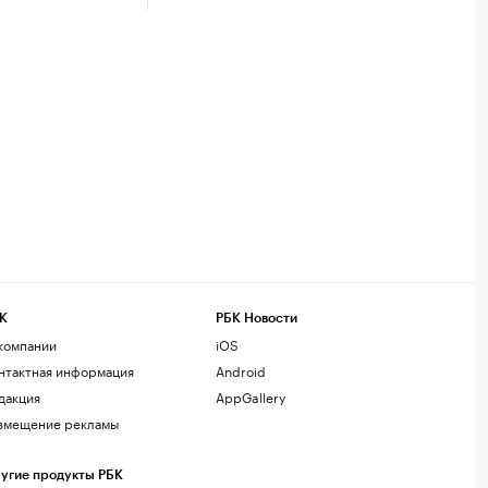
К
РБК Новости
компании
iOS
нтактная информация
Android
дакция
AppGallery
змещение рекламы
угие продукты РБК