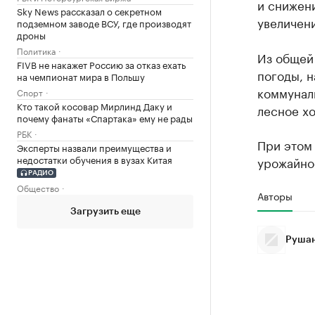
и снижен
Sky News рассказал о секретном
увеличен
подземном заводе ВСУ, где производят
дроны
Политика
Из общей
FIVB не накажет Россию за отказ ехать
погоды, н
на чемпионат мира в Польшу
коммуналь
Спорт
Кто такой косовар Мирлинд Даку и
лесное хо
почему фанаты «Спартака» ему не рады
РБК
При этом 
Эксперты назвали преимущества и
недостатки обучения в вузах Китая
урожайнос
РАДИО
Общество
Авторы
Загрузить еще
Рушан