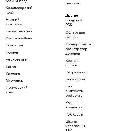
Калининград
рекламы
Краснодарский
край
Другие
Нижний
продукты
Новгород
РБК
Пермский край
Облако для
бизнеса
Ростов-на-Дону
Корпоративный
Татарстан
регистратор
Тюмень
доменов
Черноземье
Хостинг
сайтов
Кавказ
Рег.решения
Карелия
Знакомства
Мурманск
Сайт
Приморский
знакомств
край
podbor.ru
РБК
Компании
РБК Курсы
Школа
управления
РБК