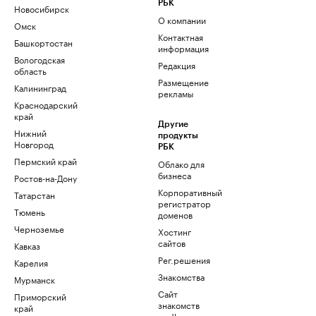
РБК
Новосибирск
О компании
Омск
Контактная
Башкортостан
информация
Вологодская
Редакция
область
Размещение
Калининград
рекламы
Краснодарский
край
Другие
Нижний
продукты
Новгород
РБК
Пермский край
Облако для
бизнеса
Ростов-на-Дону
Корпоративный
Татарстан
регистратор
Тюмень
доменов
Черноземье
Хостинг
сайтов
Кавказ
Рег.решения
Карелия
Знакомства
Мурманск
Сайт
Приморский
знакомств
край
podbor.ru