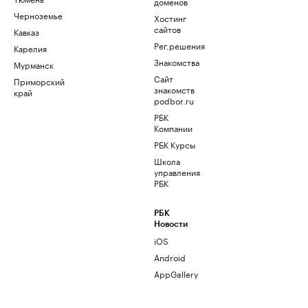
доменов
Черноземье
Хостинг
сайтов
Кавказ
Рег.решения
Карелия
Знакомства
Мурманск
Сайт
Приморский
знакомств
край
podbor.ru
РБК
Компании
РБК Курсы
Школа
управления
РБК
РБК
Новости
iOS
Android
AppGallery