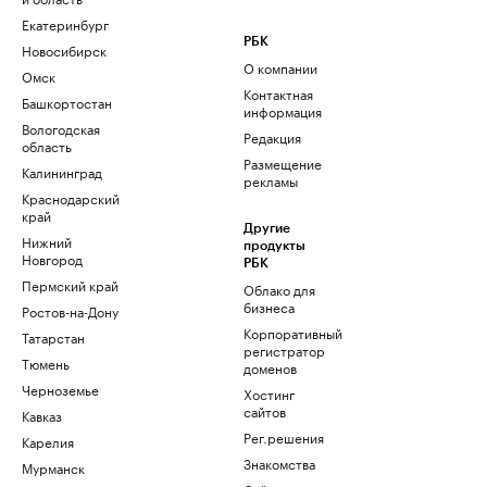
Екатеринбург
РБК
Новосибирск
О компании
Омск
Контактная
Башкортостан
информация
Вологодская
Редакция
область
Размещение
Калининград
рекламы
Краснодарский
край
Другие
Нижний
продукты
Новгород
РБК
Пермский край
Облако для
бизнеса
Ростов-на-Дону
Корпоративный
Татарстан
регистратор
Тюмень
доменов
Черноземье
Хостинг
сайтов
Кавказ
Рег.решения
Карелия
Знакомства
Мурманск