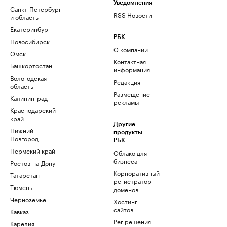
Уведомления
Санкт-Петербург
RSS Новости
и область
Екатеринбург
РБК
Новосибирск
О компании
Омск
Контактная
Башкортостан
информация
Вологодская
Редакция
область
Размещение
Калининград
рекламы
Краснодарский
край
Другие
Нижний
продукты
Новгород
РБК
Пермский край
Облако для
бизнеса
Ростов-на-Дону
Корпоративный
Татарстан
регистратор
Тюмень
доменов
Черноземье
Хостинг
сайтов
Кавказ
Рег.решения
Карелия