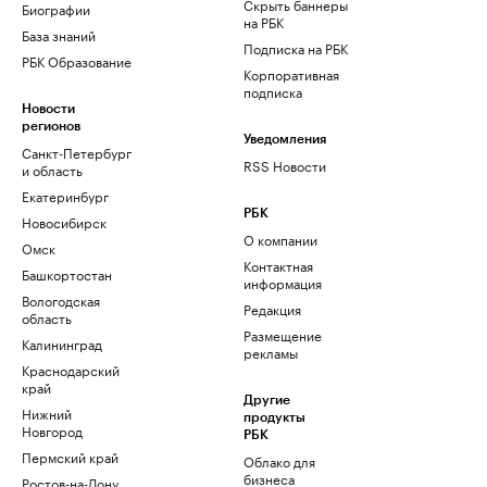
Скрыть баннеры
Биографии
на РБК
База знаний
Подписка на РБК
РБК Образование
Корпоративная
подписка
Новости
регионов
Уведомления
Санкт-Петербург
RSS Новости
и область
Екатеринбург
РБК
Новосибирск
О компании
Омск
Контактная
Башкортостан
информация
Вологодская
Редакция
область
Размещение
Калининград
рекламы
Краснодарский
край
Другие
Нижний
продукты
Новгород
РБК
Пермский край
Облако для
бизнеса
Ростов-на-Дону