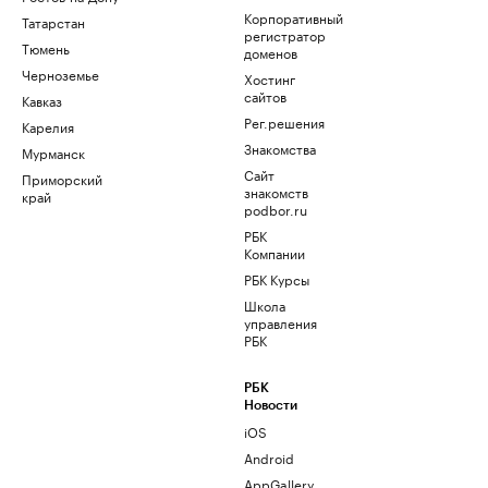
Корпоративный
Татарстан
регистратор
Тюмень
доменов
Черноземье
Хостинг
сайтов
Кавказ
Рег.решения
Карелия
Знакомства
Мурманск
Сайт
Приморский
знакомств
край
podbor.ru
РБК
Компании
РБК Курсы
Школа
управления
РБК
РБК
Новости
iOS
Android
AppGallery