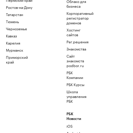
Облако для
бизнеса
Ростов-на-Дону
Корпоративный
Татарстан
регистратор
Тюмень
доменов
Черноземье
Хостинг
сайтов
Кавказ
Рег.решения
Карелия
Знакомства
Мурманск
Сайт
Приморский
знакомств
край
podbor.ru
РБК
Компании
РБК Курсы
Школа
управления
РБК
РБК
Новости
iOS
Android