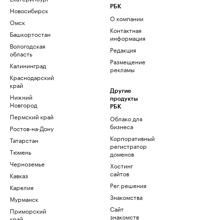
РБК
Новосибирск
О компании
Омск
Контактная
Башкортостан
информация
Вологодская
Редакция
область
Размещение
Калининград
рекламы
Краснодарский
край
Другие
Нижний
продукты
Новгород
РБК
Пермский край
Облако для
бизнеса
Ростов-на-Дону
Корпоративный
Татарстан
регистратор
Тюмень
доменов
Черноземье
Хостинг
сайтов
Кавказ
Рег.решения
Карелия
Знакомства
Мурманск
Сайт
Приморский
знакомств
край