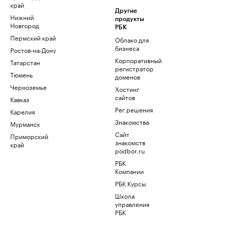
край
Другие
Нижний
продукты
Новгород
РБК
Пермский край
Облако для
бизнеса
Ростов-на-Дону
Корпоративный
Татарстан
регистратор
Тюмень
доменов
Черноземье
Хостинг
сайтов
Кавказ
Рег.решения
Карелия
Знакомства
Мурманск
Сайт
Приморский
знакомств
край
podbor.ru
РБК
Компании
РБК Курсы
Школа
управления
РБК