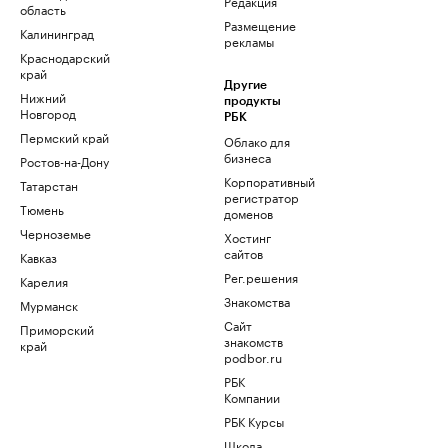
Редакция
область
Размещение
Калининград
рекламы
Краснодарский
край
Другие
Нижний
продукты
Новгород
РБК
Пермский край
Облако для
бизнеса
Ростов-на-Дону
Корпоративный
Татарстан
регистратор
Тюмень
доменов
Черноземье
Хостинг
сайтов
Кавказ
Рег.решения
Карелия
Знакомства
Мурманск
Сайт
Приморский
знакомств
край
podbor.ru
РБК
Компании
РБК Курсы
Школа