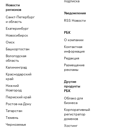
подписка
Новости
регионов
Уведомления
Санкт-Петербург
RSS Новости
и область
Екатеринбург
РБК
Новосибирск
О компании
Омск
Контактная
Башкортостан
информация
Вологодская
Редакция
область
Размещение
Калининград
рекламы
Краснодарский
край
Другие
Нижний
продукты
Новгород
РБК
Пермский край
Облако для
бизнеса
Ростов-на-Дону
Корпоративный
Татарстан
регистратор
Тюмень
доменов
Черноземье
Хостинг