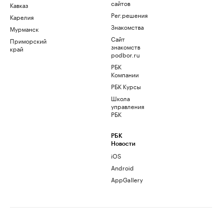
сайтов
Кавказ
Рег.решения
Карелия
Знакомства
Мурманск
Сайт
Приморский
знакомств
край
podbor.ru
РБК
Компании
РБК Курсы
Школа
управления
РБК
РБК
Новости
iOS
Android
AppGallery