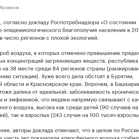
 Яровиков
, согласно докладу Роспотребнадзора «О состоянии
-эпидемиологического благополучия населения в 201
в число регионов с плохой экологией.
проб воздуха, в которых отмечено превышение преде
ых концентраций загрязняющих веществ, республика
я на 38 месте среди 84 регионов страны (ранжирова
нию ситуации). Хуже всего дела обстоят в Бурятии,
й области и Красноярском крае. Впрочем, в Башкири
тоже далека от идеальной: заболеваемость хроничес
м и эмфиземой, что медики напрямую связывают с ка
ого воздуха, высока как среди детей (90 случаев на
ей), так и взрослых (243 случая на 100 тысяч взрослы
нее, авторы доклада отмечают, что в целом по России
 шесть лет показатели атмосферного воздуха стабил