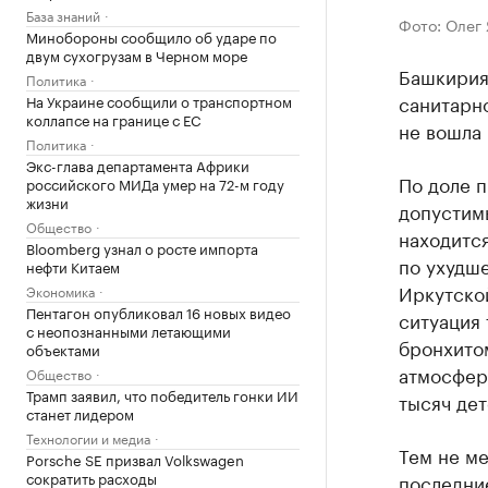
База знаний
Фото: Олег
Минобороны сообщило об ударе по
двум сухогрузам в Черном море
Башкирия
Политика
санитарно
На Украине сообщили о транспортном
коллапсе на границе с ЕС
не вошла 
Политика
Экс-глава департамента Африки
По доле 
российского МИДа умер на 72-м году
жизни
допустим
Общество
находитс
Bloomberg узнал о росте импорта
по ухудше
нефти Китаем
Иркутско
Экономика
Пентагон опубликовал 16 новых видео
ситуация 
с неопознанными летающими
бронхито
объектами
атмосферн
Общество
Трамп заявил, что победитель гонки ИИ
тысяч дет
станет лидером
Технологии и медиа
Тем не ме
Porsche SE призвал Volkswagen
сократить расходы
последние