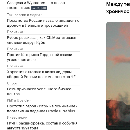
Слащева и Wylsacom — о новых
Между те
технологиях
РАДИО
хроническ
Технологии и медиа
Посольство России назвало инцидент с
дроном в Лейпциге провокацией
Политика
Рубио рассказал, как США затягивают
«петлю» вокруг Кубы
Политика
Против Катерины Гордеевой завели
уголовное дело
Политика
Хорватия отказала в визах лидерам
сборной России по гимнастике на ЧЕ
Спорт
Семь признаков успешного бизнес-
центра
РБК и Upside
Прототип героя «Игры на понижение»
поставил на падение Oracle и Nebius
Инвестиции
ГКЧП: расшифровка, состав и события
августа 1991 года