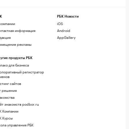
К
РБК Новости
компании
iOS
нтактная информация
Android
дакция
AppGallery
змещение рекламы
угие продукты РБК
лако для бизнеса
рпоративный регистратор
менов
стинг сайтов
г.решения
акомства
йт знакомств podbor.ru
К Компании
К Курсы
ола управления РБК