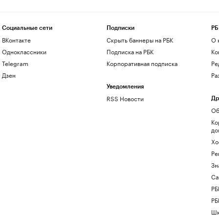
Социальные сети
Подписки
РБ
ВКонтакте
Скрыть баннеры на РБК
О 
Одноклассники
Подписка на РБК
Ко
Telegram
Корпоративная подписка
Ре
Дзен
Ра
Уведомления
RSS Новости
Др
Об
Ко
до
Хо
Ре
Зн
Са
РБ
РБ
Шк