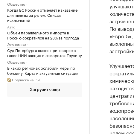
Общество
улучшаютс
Когда ВС России отменяет наказание
количеств
для пьяных за рулем. Список
исключений
загрязнен
Авто
По вывод
Объем параллельного импорта в
«Евро-5»
Россию сократился на 23% за полгода
выхлопных
Экономика
застройки
Суд Петербурга вынес приговор экс-
главе НИИ вакцин и сывороток Трухину
Общество
Улучшаетс
В каких регионах ослабили меры по
сократили
бензину. Карта и актуальная ситуация
химическ
Подписка на РБК
находится
Загрузить еще
централи
требовани
водопрово
населени
безопасно
целом сос