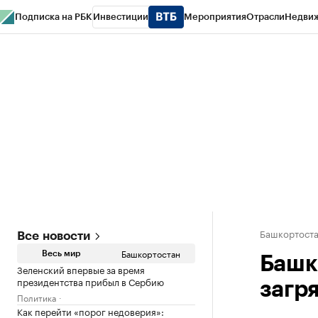
Подписка на РБК
Инвестиции
Мероприятия
Отрасли
Недви
РБК Курсы
РБК Life
Тренды
Визионеры
Национальные проекты
Горо
Спецпроекты СПб
Конференции СПб
Спецпроекты
Проверка конт
Башкортост
Все новости
Башкортостан
Весь мир
Башк
Зеленский впервые за время
президентства прибыл в Сербию
загр
Политика
Как перейти «порог недоверия»: