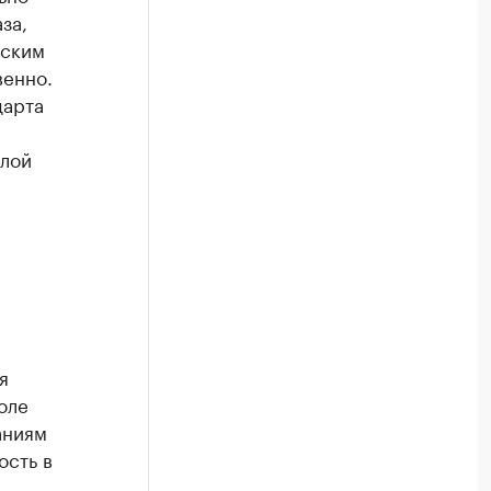
за,
еским
венно.
дарта
илой
я
оле
аниям
ость в