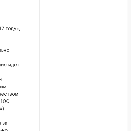
7 году»,
льно
ние идет
и
ким
чеством
 100
х).
 за
ьно