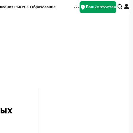
Башкортостан
вления РБК
РБК Образование
редитные рейтинги
Франшизы
Газета
ок наличной валюты
мых