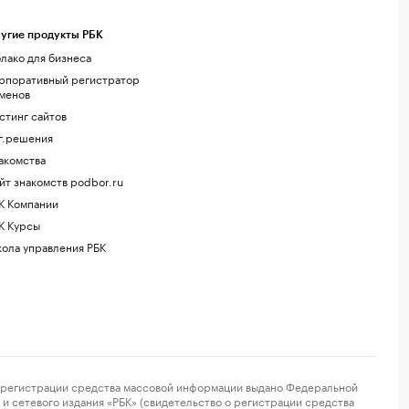
угие продукты РБК
лако для бизнеса
рпоративный регистратор
менов
стинг сайтов
г.решения
акомства
йт знакомств podbor.ru
К Компании
К Курсы
ола управления РБК
регистрации средства массовой информации выдано Федеральной
и сетевого издания «РБК» (свидетельство о регистрации средства