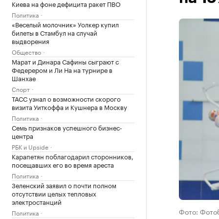
Киева на фоне дефицита ракет ПВО
Политика
«Веселый молочник» Уолкер купил
билеты в Стамбул на случай
выдворения
Общество
Марат и Динара Сафины сыграют с
Федерером и Ли На на турнире в
Шанхае
Спорт
ТАСС узнал о возможности скорого
визита Уиткоффа и Кушнера в Москву
Политика
Семь признаков успешного бизнес-
центра
РБК и Upside
Карапетян поблагодарил сторонников,
посещавших его во время ареста
Политика
Зеленский заявил о почти полном
отсутствии целых тепловых
электростанций
Фото: Фото
Политика