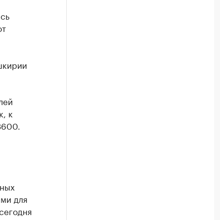
ась
от
шкирии
лей
, к
3600.
нных
ами для
 сегодня