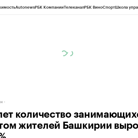
жимость
Autonews
РБК Компании
Телеканал
РБК Вино
Спорт
Школа упра
д
Стиль
Крипто
РБК Бизнес-среда
Дискуссионный клуб
Исследования
К
рагентов
Политика
Экономика
Бизнес
Технологии и медиа
Финансы
Рын
ан
 лет количество занимающих
том жителей Башкирии выр
5%