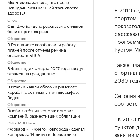
Мельникова заявила, что после
невыдачи визы на ЧЕ ей жаль своего
В 2010 го
здоровья
спортом, 
Спорт
показател
Сын Джо Байдена рассказал о сильной
боли отца из-за рака
рассказал
Общество
программ
В Геленджике возобновили работу
Рустэм М
пляжей после отмены режима
опасности БПЛА
Общество
Также пла
В Финляндии с марта 2027 года введут
спортивны
экзамен на гражданство
2030 году
Общество
В Италии нашли обломки римского
корабля с сотнями античных амфор.
Сегодня 
Видео
соответс
Общество
Влюби в себя инвестора: истории
компаний, разместивших облигации
- К 2030
РБК и МСП Банк
пунктов д
Форвард «Нижнего Новгорода» сделал
занятий м
хет-трик за 14 минут в Первой лиге