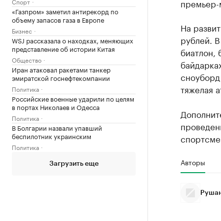
Спорт
премьер-
«Газпром» заметил антирекорд по
объему запасов газа в Европе
На развит
Бизнес
рублей. В
WSJ рассказала о находках, меняющих
представление об истории Китая
биатлон, 
Общество
байдарках
Иран атаковал ракетами танкер
сноуборд,
эмиратской госнефтекомпании
тяжелая а
Политика
Российские военные ударили по целям
в портах Николаев и Одесса
Дополнит
Политика
проведен
В Болгарии назвали упавший
беспилотник украинским
спортсме
Политика
Авторы
Загрузить еще
Рушан