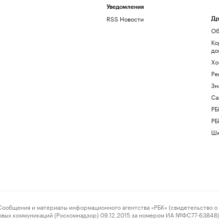
Уведомления
RSS Новости
Др
Об
Ко
до
Хо
Ре
Зн
Са
РБ
РБ
Шк
ения и материалы информационного агентства «РБК» (свидетельство о 
овых коммуникаций (Роскомнадзор) 09.12.2015 за номером ИА №ФС77-63848) 