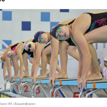
банк ИА «Башинформ»