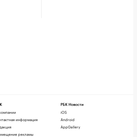
К
РБК Новости
компании
iOS
нтактная информация
Android
дакция
AppGallery
змещение рекламы