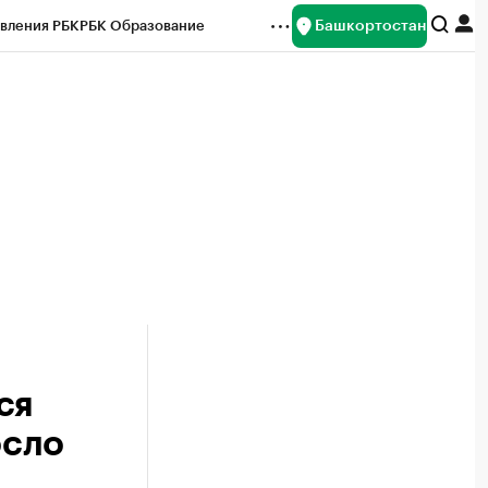
Башкортостан
вления РБК
РБК Образование
редитные рейтинги
Франшизы
Газета
ок наличной валюты
ся
осло