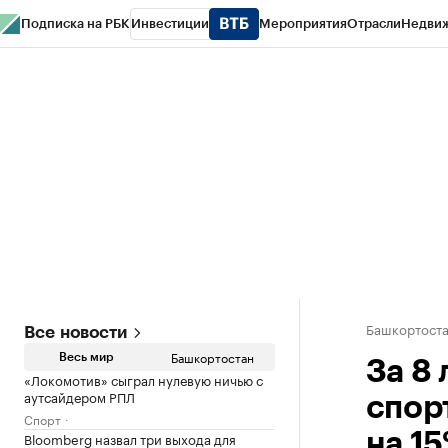
Подписка на РБК
Инвестиции
Мероприятия
Отрасли
Недви
РБК Курсы
РБК Life
Тренды
Визионеры
Национальные проекты
Горо
Спецпроекты СПб
Конференции СПб
Спецпроекты
Проверка конт
Башкортост
Все новости
Башкортостан
Весь мир
За 8
«Локомотив» сыграл нулевую ничью с
аутсайдером РПЛ
спор
Спорт
Bloomberg назвал три выхода для
на 1