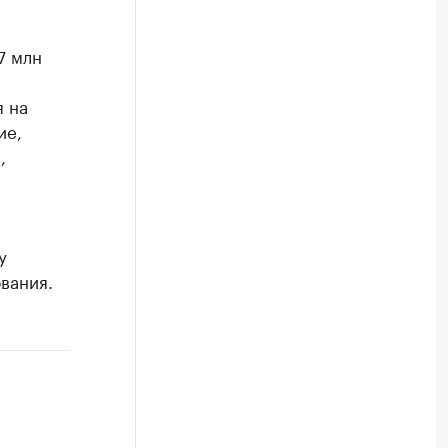
7 млн
я на
ие,
,
у
вания.