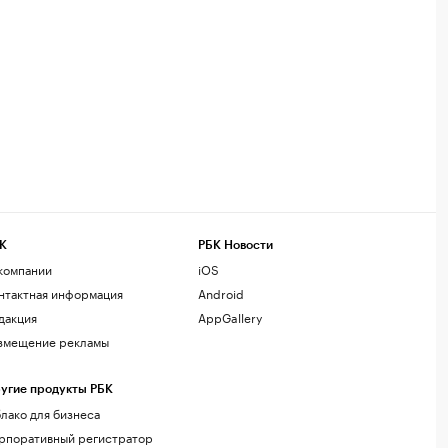
К
РБК Новости
компании
iOS
нтактная информация
Android
дакция
AppGallery
змещение рекламы
угие продукты РБК
лако для бизнеса
рпоративный регистратор