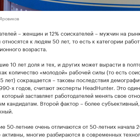
 Яровиков
телей – женщин и 12% соискателей – мужчин на рынк
относятся к людям 50 лет, то есть к категории рабо
ионного возраста.
ие 10 лет доля и тех, и других может вырасти в полт
 как количество «молодой» рабочей силы (то есть сои
35 лет) сокращается – таковы последствия демограф
990-х годов, считают эксперты HeadHunter. Это один
 который заставляет работодателей менять свое отн
м кандидатам. Второй фактор – более субъективный,
жный.
е 50-летние очень отличаются от 50-летних начала 2
 активны, многие разбираются в современных технол