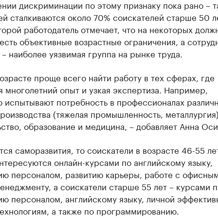
нии дискриминации по этому признаку пока рано – т
ей сталкиваются около 70% соискателей старше 50 л
орой работодатель отмечает, что на некоторых долж
есть объективные возрастные ограничения, а сотруд
 – наиболее уязвимая группа на рынке труда.
возрасте проще всего найти работу в тех сферах, где
 многолетний опыт и узкая экспертиза. Например,
о испытывают потребность в профессионалах различ
роизводства (тяжелая промышленность, металлургия)
ство, образование и медицина, – добавляет Анна Оси
тся саморазвития, то соискатели в возрасте 46-55 ле
нтересуются онлайн-курсами по английскому языку,
ию персоналом, развитию карьеры, работе с офисны
неджменту, а соискатели старше 55 лет – курсами п
ю персоналом, английскому языку, личной эффективн
технологиям, а также по программированию.