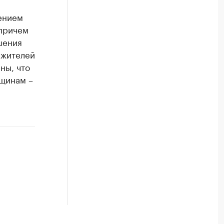
ением
 причем
шения
 жителей
ны, что
нщинам –