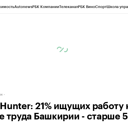
жимость
Autonews
РБК Компании
Телеканал
РБК Вино
Спорт
Школа упра
д
Стиль
Крипто
РБК Бизнес-среда
Дискуссионный клуб
Исследования
К
рагентов
Политика
Экономика
Бизнес
Технологии и медиа
Финансы
Рын
ан
Hunter: 21% ищущих работу 
е труда Башкирии - старше 