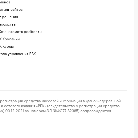
менов
стинг сайтов
г.решения
акомства
йт знакомств podbor.ru
К Компании
К Курсы
ола управления РБК
регистрации средства массовой информации выдано Федеральной
и сетевого издания «РБК» (свидетельство о регистрации средства
ор) 03.12.2021 за номером ЭЛ №ФС77-82385) сопровождаются