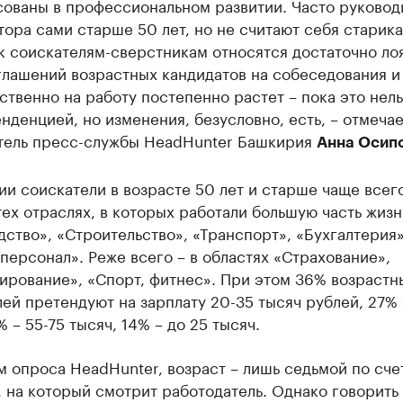
сованы в профессиональном развитии. Часто руковод
ора сами старше 50 лет, но не считают себя старика
к соискателям-сверстникам относятся достаточно ло
глашений возрастных кандидатов на собеседования и
твенно на работу постепенно растет – пока это нель
енденцией, но изменения, безусловно, есть, – отмечае
тель пресс-службы HeadHunter Башкирия
Анна Осипо
и соискатели в возрасте 50 лет и старше чаще всег
тех отраслях, в которых работали большую часть жизн
ство», «Строительство», «Транспорт», «Бухгалтерия»
персонал». Реже всего – в областях «Страхование»,
ирование», «Спорт, фитнес». При этом 36% возрастн
ей претендуют на зарплату 20-35 тысяч рублей, 27% 
% – 55-75 тысяч, 14% – до 25 тысяч.
 опроса HeadHunter, возраст – лишь седьмой по сче
 на который смотрит работодатель. Однако говорить