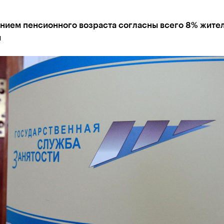
нием пенсионного возраста согласны всего 8% жите
и