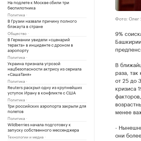
На подлете к Москве сбили три
беспилотника
Политика
Фото: Олег
В Грузии назвали причину полного
блэкаута в стране
9% соиска
Общество
В Германии увидели «сценарий
Башкирии 
теракта» в инциденте с дроном в
предпенс
аэропорту
Политика
Украина признала угрозой
В ближайш
нацбезопасности актрису из сериала
раза, так
«СашаТаня»
от 25 до 
Политика
Reuters раскрыл одну из крупнейших
кризиса 1
уступок Ирану в конфликте с США
факторов,
Политика
возрастны
Три российских аэропорта закрыли для
менее ва
полетов
Политика
Wildberries начала подготовку к
- Нынешни
запуску собственного мессенджера
они более
Технологии и медиа