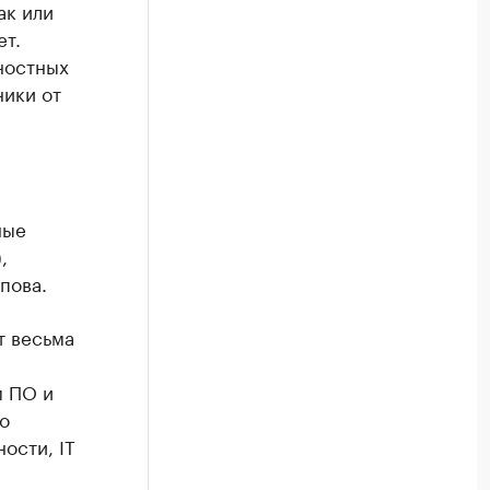
ак или
ет.
ностных
ники от
ные
,
пова.
т весьма
м ПО и
о
ости, IT