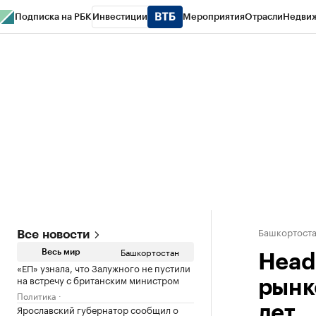
Подписка на РБК
Инвестиции
Мероприятия
Отрасли
Недви
РБК Курсы
РБК Life
Тренды
Визионеры
Национальные проекты
Горо
Спецпроекты СПб
Конференции СПб
Спецпроекты
Проверка конт
Башкортост
Все новости
Башкортостан
Весь мир
Head
«ЕП» узнала, что Залужного не пустили
на встречу с британским министром
рынк
Политика
Ярославский губернатор сообщил о
лет