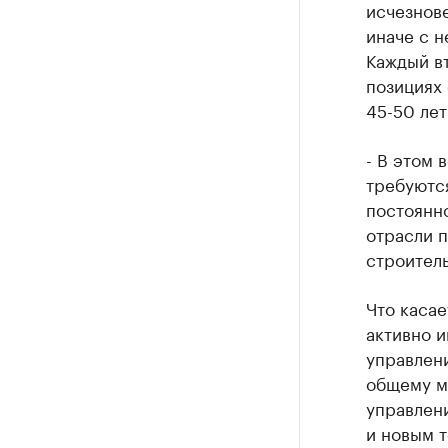
исчезнове
иначе с н
Каждый вт
позициях 
45-50 лет
- В этом 
требуются
постоянн
отрасли п
строитель
Что касае
активно и
управлен
общему ме
управлени
и новым 