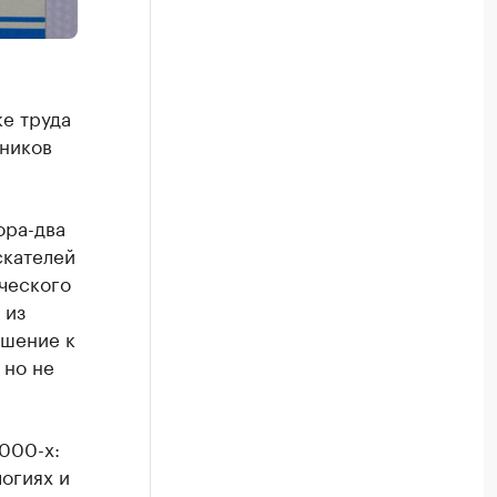
е труда
тников
ора-два
скателей
ического
 из
ошение к
 но не
000-х:
огиях и