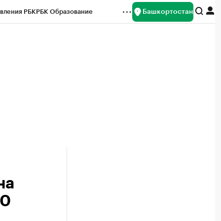
Башкортостан
вления РБК
РБК Образование
редитные рейтинги
Франшизы
Газета
ок наличной валюты
на
50