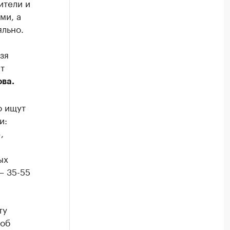
ители и
ми, а
яльно.
зя
т
ва.
о ищут
и:
,
ых
– 35-55
ту
 об