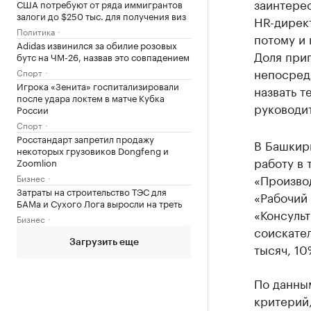
заинтере
США потребуют от ряда иммигрантов
залоги до $250 тыс. для получения виз
HR-директ
Политика
потому и 
Adidas извинился за обилие розовых
Доля при
бутс на ЧМ-26, назвав это совпадением
непосредс
Спорт
Игрока «Зенита» госпитализировали
назвать т
после удара локтем в матче Кубка
руководи
России
Спорт
Росстандарт запретил продажу
В Башкири
некоторых грузовиков Dongfeng и
работу в 
Zoomlion
«Производ
Бизнес
Затраты на строительство ТЭС для
«Рабочий 
БАМа и Сухого Лога выросли на треть
«Консульт
Бизнес
соискател
Загрузить еще
тысяч, 10
По данным
критерий,