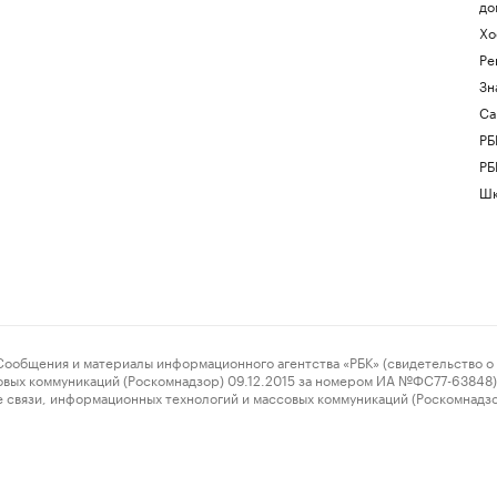
до
Хо
Ре
Зн
Са
РБ
РБ
Шк
ения и материалы информационного агентства «РБК» (свидетельство о 
овых коммуникаций (Роскомнадзор) 09.12.2015 за номером ИА №ФС77-63848) 
 связи, информационных технологий и массовых коммуникаций (Роскомнадз