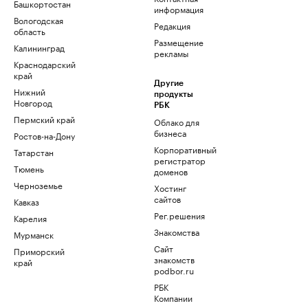
Башкортостан
информация
Вологодская
Редакция
область
Размещение
Калининград
рекламы
Краснодарский
край
Другие
Нижний
продукты
Новгород
РБК
Пермский край
Облако для
бизнеса
Ростов-на-Дону
Корпоративный
Татарстан
регистратор
Тюмень
доменов
Черноземье
Хостинг
сайтов
Кавказ
Рег.решения
Карелия
Знакомства
Мурманск
Сайт
Приморский
знакомств
край
podbor.ru
РБК
Компании