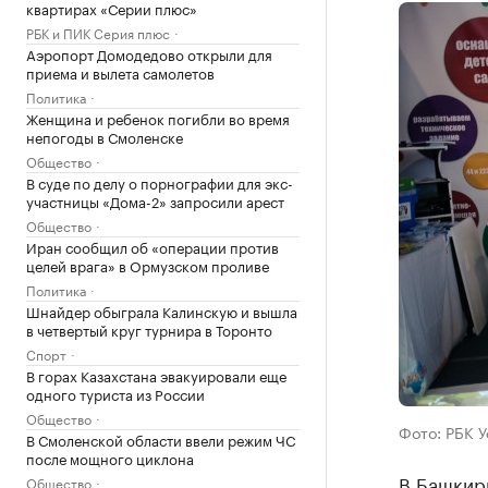
квартирах «Серии плюс»
РБК и ПИК Серия плюс
Аэропорт Домодедово открыли для
приема и вылета самолетов
Политика
Женщина и ребенок погибли во время
непогоды в Смоленске
Общество
В суде по делу о порнографии для экс-
участницы «Дома-2» запросили арест
Общество
Иран сообщил об «операции против
целей врага» в Ормузском проливе
Политика
Шнайдер обыграла Калинскую и вышла
в четвертый круг турнира в Торонто
Спорт
В горах Казахстана эвакуировали еще
одного туриста из России
Общество
Фото: РБК 
В Смоленской области ввели режим ЧС
после мощного циклона
В Башкир
Общество