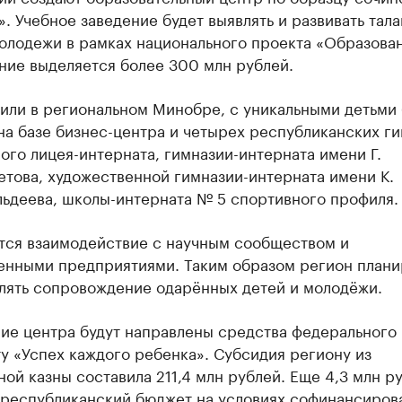
. Учебное заведение будет выявлять и развивать тала
олодежи в рамках национального проекта «Образован
ние выделяется более 300 млн рублей.
или в региональном Минобре, с уникальными детьми 
на базе бизнес-центра и четырех республиканских ги
го лицея-интерната, гимназии-интерната имени Г.
това, художественной гимназии-интерната имени К.
льдеева, школы-интерната № 5 спортивного профиля.
тся взаимодействие с научным сообществом и
нными предприятиями. Таким образом регион плани
лять сопровождение одарённых детей и молодёжи.
ие центра будут направлены средства федерального 
у «Успех каждого ребенка». Субсидия региону из
ой казны составила 211,4 млн рублей. Еще 4,3 млн р
 республиканский бюджет на условиях софинансиров