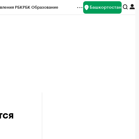
Башкортостан
вления РБК
РБК Образование
редитные рейтинги
Франшизы
Газета
ок наличной валюты
тся