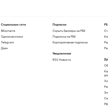
Социальные сети
Подписки
РБ
ВКонтакте
Скрыть баннеры на РБК
О 
Одноклассники
Подписка на РБК
Ко
Telegram
Корпоративная подписка
Ре
Дзен
Ра
Уведомления
RSS Новости
Др
Об
Ко
до
Хо
Ре
Зн
Са
РБ