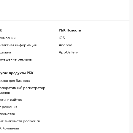
К
РБК Новости
компании
iOS
нтактная информация
Android
дакция
AppGallery
змещение рекламы
угие продукты РБК
лако для бизнеса
рпоративный регистратор
менов
стинг сайтов
г.решения
акомства
йт знакомств podbor.ru
К Компании