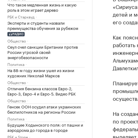
Что такое медленная жизнь и какую
«Сириуса»
роль в этом играет дерево
детей и м
РБК и Старквуд
его созда
Эксперты и студенты назвали
преимущества обучения за рубежом
РАДИО
Как поясн
Общество
работать 
Сеул счел санкции Британии против
инженерно
России угрозой своей
энергобезопасности
Альмухаме
Политика
Давлетки
На 88-м году жизни ушел из жизни
художник Николай Марков
Планируе
Общество
Отличия бензина классов Евро-2,
промышле
Евро-3, Евро-4 и Евро-5. Видео РБК
осуществ
Общество
Генсек ООН осудил атаки украинских
беспилотников на регионы России
На создан
Политика
по проект
Будущее Ходынского поля: от пашни и
федеральн
аэродрома до города в городе
выделяет
РБК и Stone