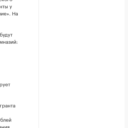
нты у
ие». На
будут
мназий:
рует
гранта
ублей
ания.