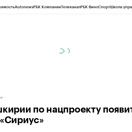
жимость
Autonews
РБК Компании
Телеканал
РБК Вино
Спорт
Школа упра
д
Стиль
Крипто
РБК Бизнес-среда
Дискуссионный клуб
Исследования
К
рагентов
Политика
Экономика
Бизнес
Технологии и медиа
Финансы
Рын
ан
шкирии по нацпроекту появи
 «Сириус»