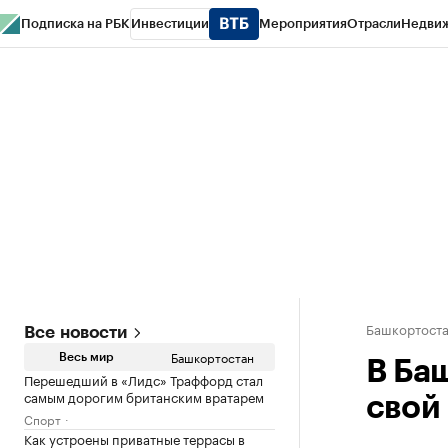
Подписка на РБК
Инвестиции
Мероприятия
Отрасли
Недви
РБК Курсы
РБК Life
Тренды
Визионеры
Национальные проекты
Горо
Спецпроекты СПб
Конференции СПб
Спецпроекты
Проверка конт
Башкортост
Все новости
Башкортостан
Весь мир
В Ба
Перешедший в «Лидс» Траффорд стал
самым дорогим британским вратарем
свой
Спорт
Как устроены приватные террасы в