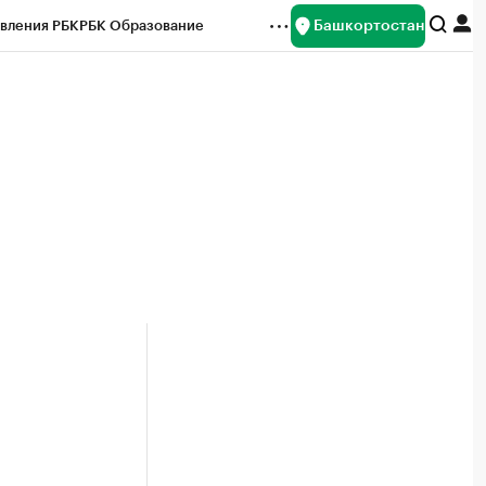
Башкортостан
вления РБК
РБК Образование
редитные рейтинги
Франшизы
Газета
ок наличной валюты