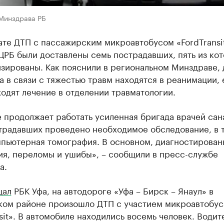
 Минздрава РБ
ате ДТП с пассажирским микроавтобусом «FordTransit
ЦРБ были доставлены семь пострадавших, пять из ко
зированы. Как пояснили в региональном Минздраве, 
 в связи с тяжестью травм находятся в реанимации,
одят лечение в отделении травматологии.
 продолжает работать усиленная бригада врачей сан
традавших проведено необходимое обследование, в 
мпьютерная томография. В основном, диагностирован
ия, переломы и ушибы», – сообщили в пресс-службе
а.
щал
РБК Уфа, на автодороге «Уфа – Бирск – Янаул» в
ом районе произошло ДТП с участием микроавтобус
sit». В автомобиле находились восемь человек. Водит