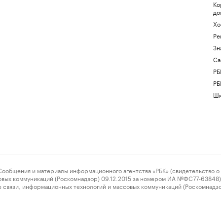
Ко
до
Хо
Ре
Зн
Са
РБ
РБ
Шк
ения и материалы информационного агентства «РБК» (свидетельство о 
овых коммуникаций (Роскомнадзор) 09.12.2015 за номером ИА №ФС77-63848) 
 связи, информационных технологий и массовых коммуникаций (Роскомнадз