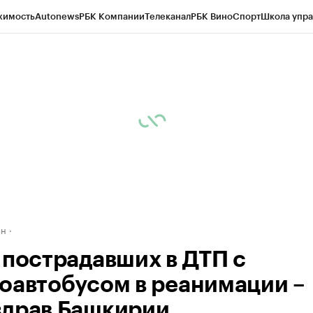
жимость
Autonews
РБК Компании
Телеканал
РБК Вино
Спорт
Школа упра
д
Стиль
Крипто
РБК Бизнес-среда
Дискуссионный клуб
Исследования
К
рагентов
Политика
Экономика
Бизнес
Технологии и медиа
Финансы
Рын
ан
 пострадавших в ДТП с
оавтобусом в реанимации –
драв Башкирии