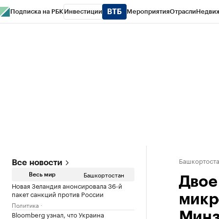
Подписка на РБК
Инвестиции
Мероприятия
Отрасли
Недви
РБК Курсы
РБК Life
Тренды
Визионеры
Национальные проекты
Горо
Спецпроекты СПб
Конференции СПб
Спецпроекты
Проверка конт
Башкортост
Все новости
Башкортостан
Весь мир
Двое
Новая Зеландия анонсировала 36-й
пакет санкций против России
микр
Политика
Bloomberg узнал, что Украина
Минз