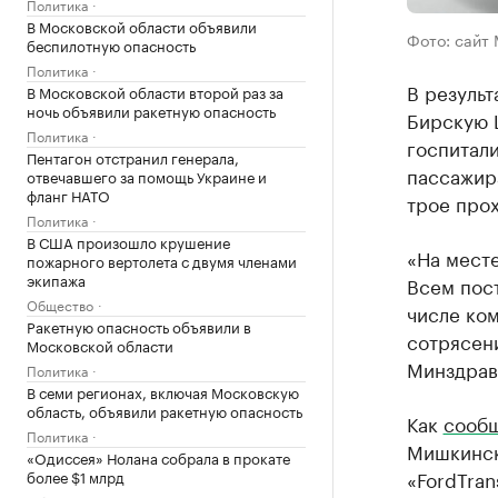
Политика
В Московской области объявили
Фото: сайт
беспилотную опасность
Политика
В результ
В Московской области второй раз за
ночь объявили ракетную опасность
Бирскую 
Политика
госпитали
Пентагон отстранил генерала,
пассажира
отвечавшего за помощь Украине и
фланг НАТО
трое прох
Политика
В США произошло крушение
«На месте
пожарного вертолета с двумя членами
экипажа
Всем пос
Общество
числе ко
Ракетную опасность объявили в
сотрясен
Московской области
Минздрав
Политика
В семи регионах, включая Московскую
область, объявили ракетную опасность
Как
сооб
Политика
Мишкинск
«Одиссея» Нолана собрала в прокате
«FordTran
более $1 млрд