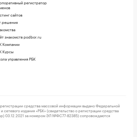
рпоративный регистратор
менов
стинг сайтов
г.решения
акомства
йт знакомств podbor.ru
К Компании
К Курсы
ола управления РБК
регистрации средства массовой информации выдано Федеральной
и сетевого издания «РБК» (свидетельство о регистрации средства
ор) 03.12.2021 за номером ЭЛ №ФС77-82385) сопровождаются