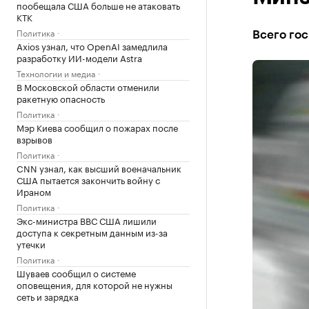
пообещала США больше не атаковать
КТК
Политика
Всего гос
Axios узнал, что OpenAI замедлила
разработку ИИ-модели Astra
Технологии и медиа
В Московской области отменили
ракетную опасность
Политика
Мэр Киева сообщил о пожарах после
взрывов
Политика
CNN узнал, как высший военачальник
США пытается закончить войну с
Ираном
Политика
Экс-министра ВВС США лишили
доступа к секретным данным из-за
утечки
Политика
Шуваев сообщил о системе
оповещения, для которой не нужны
сеть и зарядка