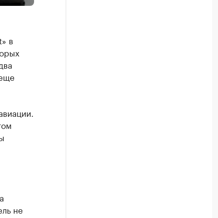
» в
торых
два
 еще
авиации.
том
ы
а
ель не