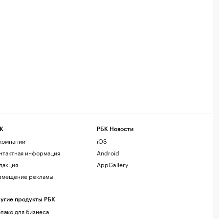
К
РБК Новости
компании
iOS
нтактная информация
Android
дакция
AppGallery
змещение рекламы
угие продукты РБК
лако для бизнеса