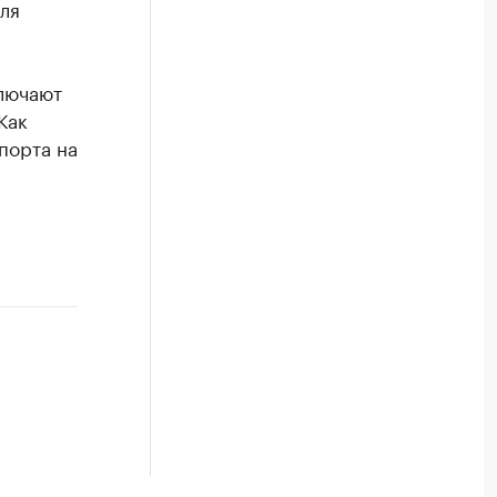
ля
лючают
Как
порта на