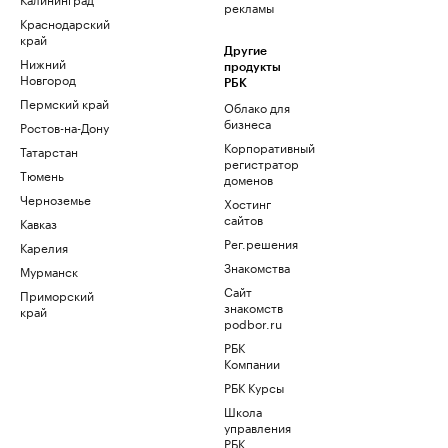
рекламы
Краснодарский
край
Другие
Нижний
продукты
Новгород
РБК
Пермский край
Облако для
бизнеса
Ростов-на-Дону
Корпоративный
Татарстан
регистратор
Тюмень
доменов
Черноземье
Хостинг
сайтов
Кавказ
Рег.решения
Карелия
Знакомства
Мурманск
Сайт
Приморский
знакомств
край
podbor.ru
РБК
Компании
РБК Курсы
Школа
управления
РБК