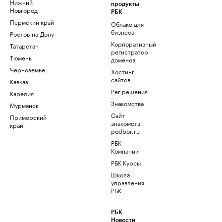
Нижний
продукты
Новгород
РБК
Пермский край
Облако для
бизнеса
Ростов-на-Дону
Корпоративный
Татарстан
регистратор
Тюмень
доменов
Черноземье
Хостинг
сайтов
Кавказ
Рег.решения
Карелия
Знакомства
Мурманск
Сайт
Приморский
знакомств
край
podbor.ru
РБК
Компании
РБК Курсы
Школа
управления
РБК
РБК
Новости