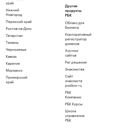
край
Другие
Нижний
продукты
Новгород
РБК
Пермский край
Облако для
бизнеса
Ростов-на-Дону
Корпоративный
Татарстан
регистратор
Тюмень
доменов
Черноземье
Хостинг
сайтов
Кавказ
Рег.решения
Карелия
Знакомства
Мурманск
Сайт
Приморский
знакомств
край
podbor.ru
РБК
Компании
РБК Курсы
Школа
управления
РБК