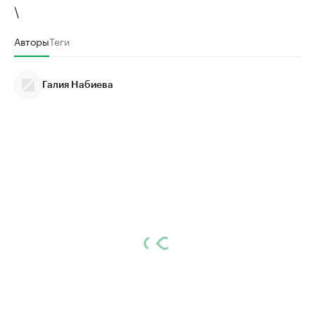
\
Авторы
Теги
Галия Набиева