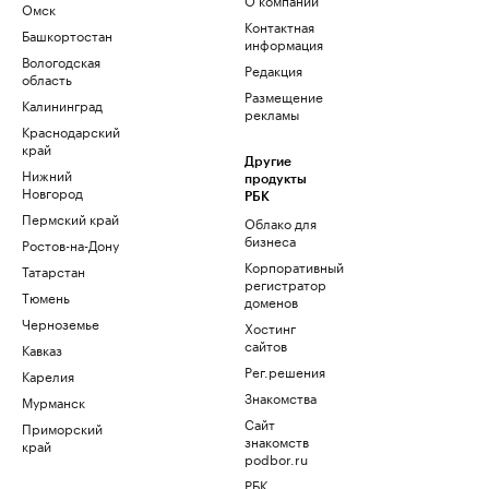
Омск
Контактная
Башкортостан
информация
Вологодская
Редакция
область
Размещение
Калининград
рекламы
Краснодарский
край
Другие
Нижний
продукты
Новгород
РБК
Пермский край
Облако для
бизнеса
Ростов-на-Дону
Корпоративный
Татарстан
регистратор
Тюмень
доменов
Черноземье
Хостинг
сайтов
Кавказ
Рег.решения
Карелия
Знакомства
Мурманск
Сайт
Приморский
знакомств
край
podbor.ru
РБК