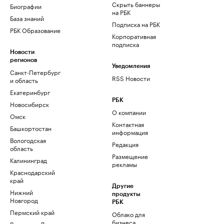
Скрыть баннеры
Биографии
на РБК
База знаний
Подписка на РБК
РБК Образование
Корпоративная
подписка
Новости
регионов
Уведомления
Санкт-Петербург
RSS Новости
и область
Екатеринбург
РБК
Новосибирск
О компании
Омск
Контактная
Башкортостан
информация
Вологодская
Редакция
область
Размещение
Калининград
рекламы
Краснодарский
край
Другие
Нижний
продукты
Новгород
РБК
Пермский край
Облако для
бизнеса
Ростов-на-Дону