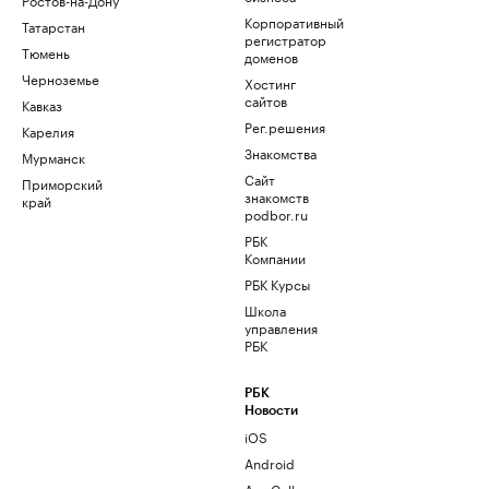
Корпоративный
Татарстан
регистратор
Тюмень
доменов
Черноземье
Хостинг
сайтов
Кавказ
Рег.решения
Карелия
Знакомства
Мурманск
Сайт
Приморский
знакомств
край
podbor.ru
РБК
Компании
РБК Курсы
Школа
управления
РБК
РБК
Новости
iOS
Android
AppGallery