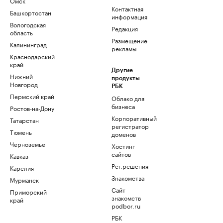
Омск
Контактная
Башкортостан
информация
Вологодская
Редакция
область
Размещение
Калининград
рекламы
Краснодарский
край
Другие
Нижний
продукты
Новгород
РБК
Пермский край
Облако для
бизнеса
Ростов-на-Дону
Корпоративный
Татарстан
регистратор
Тюмень
доменов
Черноземье
Хостинг
сайтов
Кавказ
Рег.решения
Карелия
Знакомства
Мурманск
Сайт
Приморский
знакомств
край
podbor.ru
РБК