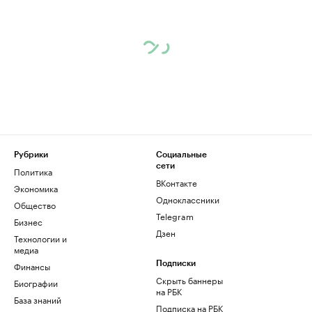
Рубрики
Социальные
сети
Политика
ВКонтакте
Экономика
Одноклассники
Общество
Telegram
Бизнес
Дзен
Технологии и
медиа
Финансы
Подписки
Скрыть баннеры
Биографии
на РБК
База знаний
Подписка на РБК