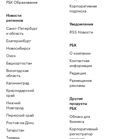
РБК Образование
Корпоративная
подписка
Новости
регионов
Уведомления
Санкт-Петербург
RSS Новости
и область
Екатеринбург
РБК
Новосибирск
О компании
Омск
Контактная
Башкортостан
информация
Вологодская
Редакция
область
Размещение
Калининград
рекламы
Краснодарский
край
Другие
Нижний
продукты
Новгород
РБК
Пермский край
Облако для
бизнеса
Ростов-на-Дону
Корпоративный
Татарстан
регистратор
Тюмень
доменов