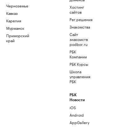
Черноземье
Хостинг
сайтов
Кавказ
Рег.решения
Карелия
Знакомства
Мурманск
Сайт
Приморский
знакомств
край
podbor.ru
РБК
Компании
РБК Курсы
Школа
управления
РБК
РБК
Новости
iOS
Android
AppGallery