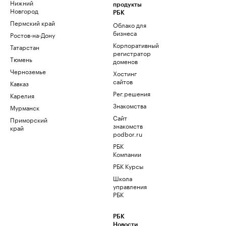
Нижний
продукты
Новгород
РБК
Пермский край
Облако для
бизнеса
Ростов-на-Дону
Корпоративный
Татарстан
регистратор
Тюмень
доменов
Черноземье
Хостинг
сайтов
Кавказ
Рег.решения
Карелия
Знакомства
Мурманск
Сайт
Приморский
знакомств
край
podbor.ru
РБК
Компании
РБК Курсы
Школа
управления
РБК
РБК
Новости