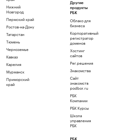
Другие
Нижний
продукты
Новгород
РБК
Пермский край
Облако для
бизнеса
Ростов-на-Дону
Корпоративный
Татарстан
регистратор
Тюмень
доменов
Черноземье
Хостинг
сайтов
Кавказ
Рег.решения
Карелия
Знакомства
Мурманск
Сайт
Приморский
знакомств
край
podbor.ru
РБК
Компании
РБК Курсы
Школа
управления
РБК
РБК